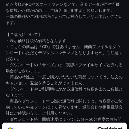
※お客様のPCやスマートフォンなどで、音楽データが再生可能
な環境かお確かめの上、ご購入頂けますようお願いします。
一部の機種やご利用環境によっては対応していない場合がござい
ます。
【ご購入について】
・表示価格は税込価格となります。
・こちらの商品は「CD」ではありません。楽曲ファイルをダウ
ンロードいただくデジタルコンテンツとなりますため、ご注意く
ださい。
・ダウンロードの「サイズ」は、実際のファイルサイズと異なる
場合がございます。
・商品の特性上、一度ご購入いただいた商品については、注文の
キャンセル、返金を承ることができません。
・ダウンロードやご利用時にかかる通信料はお客さまのご負担と
なります。
・商品をダウンロードする際の通信料に関しては、お客様がご契
約している料金プランにより異なります。通信会社や携帯電話会
社にご確認のうえ、ご利用ください。
・ダウンロード時、回線速度によっては5分～60分程度のお時間
がかかる場合がございます。