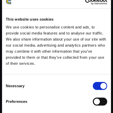
※ご購入いただいたファイルのダウンロードの際には、通信環境
が安定しているWifi環境でお試しください。
This website uses cookies
We use cookies to personalise content and ads, to
provide social media features and to analyse our traffic.
We also share information about your use of our site with
【単曲】ロックマン5 サウンド
our social media, advertising and analytics partners who
コレクション NAPALM MAN S
may combine it with other information that you’ve
TAGE
provided to them or that they’ve collected from your use
of their services.
150円
(税込)
7ポイント付与
Consent
Necessary
Selection
Preferences