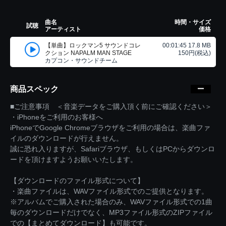
曲名
時間・サイズ
試聴
アーティスト
価格
【単曲】ロックマン5 サウンドコレ
00:01:45 17.8 MB
クション NAPALM MAN STAGE
150円(税込)
カプコン・サウンドチーム
商品スペック
■ご注意事項 ＜音楽データをご購入頂く前にご確認ください＞
・iPhoneをご利用のお客様へ
iPhoneでGoogle Chromeブラウザをご利用の場合は、楽曲ファ
イルのダウンロードが行えません。
誠に恐れ入りますが、Safariブラウザ、もしくはPCからダウンロ
ードを頂けますようお願いいたします。
【ダウンロードのファイル形式について】
・楽曲ファイルは、WAVファイル形式でのご提供となります。
※アルバムでご購入された場合のみ、WAVファイル形式での1曲
毎のダウンロードだけでなく、MP3ファイル形式のZIPファイル
での【まとめてダウンロード】も可能です。