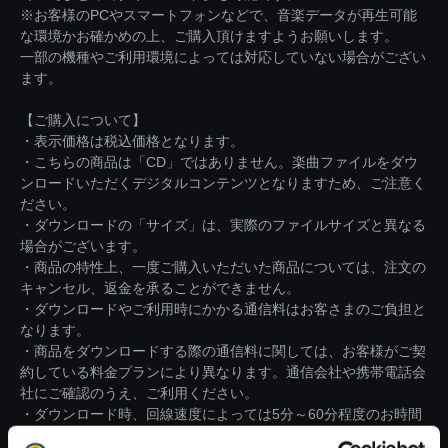
※お客様のPCやスマートフォンなどで、音楽データが再生可能
な環境かお確かめの上、ご購入頂けますようお願いします。
一部の機種やご利用環境によっては対応していない場合がござい
ます。
【ご購入について】
・表示価格は税込価格となります。
・こちらの商品は「CD」ではありません。楽曲ファイルをダウ
ンロードいただくデジタルコンテンツとなりますため、ご注意く
ださい。
・ダウンロードの「サイズ」は、実際のファイルサイズと異なる
場合がございます。
・商品の特性上、一度ご購入いただいた商品については、注文の
キャンセル、返金を承ることができません。
・ダウンロードやご利用時にかかる通信料はお客さまのご負担と
なります。
・商品をダウンロードする際の通信料に関しては、お客様がご契
約している料金プランにより異なります。通信会社や携帯電話会
社にご確認のうえ、ご利用ください。
・ダウンロード時、回線速度によっては5分～60分程度のお時間
がかかる場合がございます。