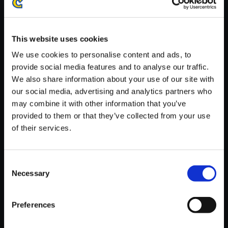
※ご購入いただいたファイルのダウンロードの際には、通信環境
が安定しているWifi環境でお試しください。
This website uses cookies
We use cookies to personalise content and ads, to
provide social media features and to analyse our traffic.
We also share information about your use of our site with
【単曲】ロックマン5 サウンド
our social media, advertising and analytics partners who
コレクション ALL STAGE CLE
may combine it with other information that you’ve
AR
provided to them or that they’ve collected from your use
of their services.
150円
(税込)
7ポイント付与
Consent
Necessary
Selection
Preferences