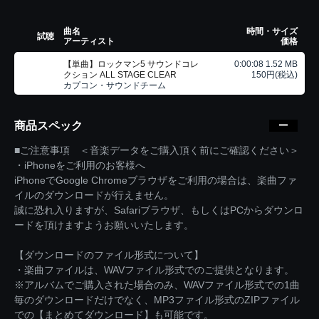
曲名
時間・サイズ
試聴
アーティスト
価格
【単曲】ロックマン5 サウンドコレ
0:00:08 1.52 MB
クション ALL STAGE CLEAR
150円(税込)
カプコン・サウンドチーム
商品スペック
■ご注意事項 ＜音楽データをご購入頂く前にご確認ください＞
・iPhoneをご利用のお客様へ
iPhoneでGoogle Chromeブラウザをご利用の場合は、楽曲ファ
イルのダウンロードが行えません。
誠に恐れ入りますが、Safariブラウザ、もしくはPCからダウンロ
ードを頂けますようお願いいたします。
【ダウンロードのファイル形式について】
・楽曲ファイルは、WAVファイル形式でのご提供となります。
※アルバムでご購入された場合のみ、WAVファイル形式での1曲
毎のダウンロードだけでなく、MP3ファイル形式のZIPファイル
での【まとめてダウンロード】も可能です。