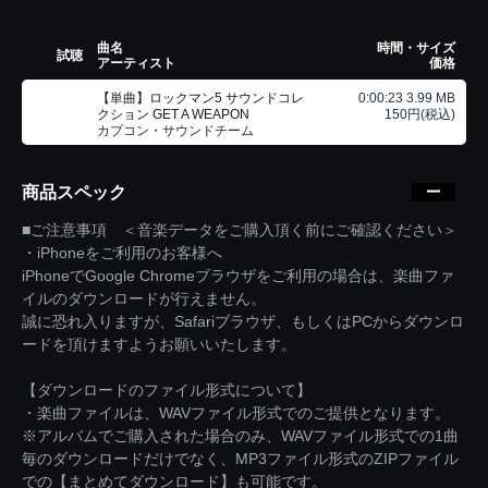
曲名
時間・サイズ
試聴
アーティスト
価格
【単曲】ロックマン5 サウンドコレ
0:00:23 3.99 MB
クション GET A WEAPON
150円(税込)
カプコン・サウンドチーム
商品スペック
■ご注意事項 ＜音楽データをご購入頂く前にご確認ください＞
・iPhoneをご利用のお客様へ
iPhoneでGoogle Chromeブラウザをご利用の場合は、楽曲ファ
イルのダウンロードが行えません。
誠に恐れ入りますが、Safariブラウザ、もしくはPCからダウンロ
ードを頂けますようお願いいたします。
【ダウンロードのファイル形式について】
・楽曲ファイルは、WAVファイル形式でのご提供となります。
※アルバムでご購入された場合のみ、WAVファイル形式での1曲
毎のダウンロードだけでなく、MP3ファイル形式のZIPファイル
での【まとめてダウンロード】も可能です。