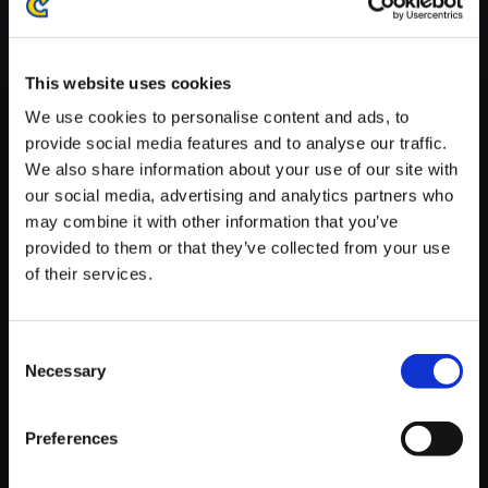
※ご購入いただいたファイルのダウンロードの際には、通信環境
が安定しているWifi環境でお試しください。
This website uses cookies
We use cookies to personalise content and ads, to
provide social media features and to analyse our traffic.
We also share information about your use of our site with
【単曲】ロックマン5 サウンド
our social media, advertising and analytics partners who
コレクション GET A WEAPON
may combine it with other information that you’ve
provided to them or that they’ve collected from your use
150円
(税込)
of their services.
7ポイント付与
Consent
Necessary
Selection
Preferences