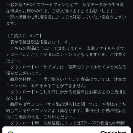
※お客様のPCやスマートフォンなどで、音楽データが再生可能
な環境かお確かめの上、ご購入頂けますようお願いします。
一部の機種やご利用環境によっては対応していない場合がござい
ます。
【ご購入について】
・表示価格は税込価格となります。
・こちらの商品は「CD」ではありません。楽曲ファイルをダウ
ンロードいただくデジタルコンテンツとなりますため、ご注意く
ださい。
・ダウンロードの「サイズ」は、実際のファイルサイズと異なる
場合がございます。
・商品の特性上、一度ご購入いただいた商品については、注文の
キャンセル、返金を承ることができません。
・ダウンロードやご利用時にかかる通信料はお客さまのご負担と
なります。
・商品をダウンロードする際の通信料に関しては、お客様がご契
約している料金プランにより異なります。通信会社や携帯電話会
社にご確認のうえ、ご利用ください。
・ダウンロード時、回線速度によっては5分～60分程度のお時間
がかかる場合がございます。