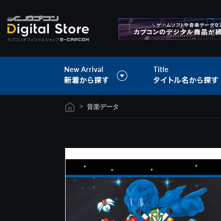
>
音楽データ