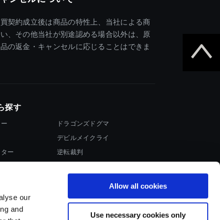
売買契約成立後は商品の特性上、当社による商
違い、その他当社が別途認める場合以外は、原
商品の返金・キャンセルに応じることはできま
ら探す
ター
ドラゴンズドグマ
デビルメイクライ
イター
逆転裁判
大神
Allow all cookies
alyse our
ing and
Use necessary cookies only