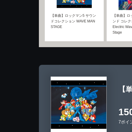
【単曲】ロックマン5 サウン
【単曲】ロッ
ドコレクション WAVE MAN
ンド コレク
STAGE
Electric W
Stage
【単
15
7ポイ