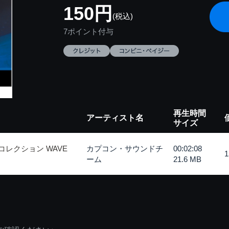
150円
(税込)
7ポイント付与
再生時間
アーティスト名
サイズ
コレクション WAVE
カプコン・サウンドチ
00:02:08
ーム
21.6 MB