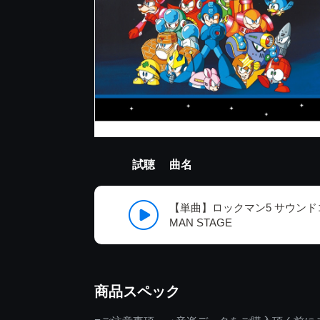
試聴
曲名
【単曲】ロックマン5 サウンド
MAN STAGE
商品スペック