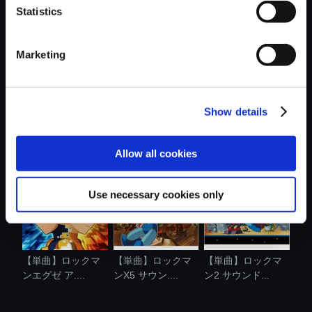
Statistics
おすすめ商品
Marketing
Show details
【単曲】ロックマ
【単曲】ロックマ
【単曲】バイオハ
ンX6 サウン....
ン4 サウンド...
ザード4 サウ...
Allow all cookies
Use necessary cookies only
【単曲】ロックマ
【単曲】ロックマ
【単曲】ロックマ
ンエグゼ ア....
ンX5 サウン....
ン2 サウンド...