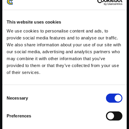
※ご購入いただいたファイルのダウンロードの際には、通信環境
が安定しているWifi環境でお試しください。
This website uses cookies
We use cookies to personalise content and ads, to
provide social media features and to analyse our traffic.
We also share information about your use of our site with
【単曲】ロックマン4 サウンド
our social media, advertising and analytics partners who
コレクション MISSION MODE
may combine it with other information that you’ve
RESULT
provided to them or that they’ve collected from your use
of their services.
150円
(税込)
7ポイント付与
Consent
Necessary
Selection
Preferences