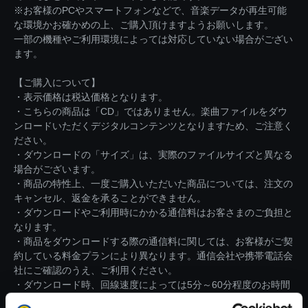
※お客様のPCやスマートフォンなどで、音楽データが再生可能
な環境かお確かめの上、ご購入頂けますようお願いします。
一部の機種やご利用環境によっては対応していない場合がござい
ます。
【ご購入について】
・表示価格は税込価格となります。
・こちらの商品は「CD」ではありません。楽曲ファイルをダウ
ンロードいただくデジタルコンテンツとなりますため、ご注意く
ださい。
・ダウンロードの「サイズ」は、実際のファイルサイズと異なる
場合がございます。
・商品の特性上、一度ご購入いただいた商品については、注文の
キャンセル、返金を承ることができません。
・ダウンロードやご利用時にかかる通信料はお客さまのご負担と
なります。
・商品をダウンロードする際の通信料に関しては、お客様がご契
約している料金プランにより異なります。通信会社や携帯電話会
社にご確認のうえ、ご利用ください。
・ダウンロード時、回線速度によっては5分～60分程度のお時間
がかかる場合がございます。