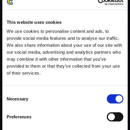
※ご購入いただいたファイルのダウンロードの際には、通信環境
が安定しているWifi環境でお試しください。
This website uses cookies
We use cookies to personalise content and ads, to
provide social media features and to analyse our traffic.
We also share information about your use of our site with
【単曲】ロックマン4 サウンド
our social media, advertising and analytics partners who
コレクション LAST BOSS
may combine it with other information that you’ve
provided to them or that they’ve collected from your use
150円
(税込)
of their services.
7ポイント付与
Consent
Necessary
Selection
Preferences