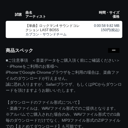
曲名
時間・サイズ
試聴
アーティスト
価格
【単曲】ロックマン4 サウンドコレ
0:00:58 9.82 MB
クション LAST BOSS
150円(税込)
カプコン・サウンドチーム
商品スペック
■ご注意事項 ＜音楽データをご購入頂く前にご確認ください＞
・iPhoneをご利用のお客様へ
iPhoneでGoogle Chromeブラウザをご利用の場合は、楽曲ファ
イルのダウンロードが行えません。
誠に恐れ入りますが、Safariブラウザ、もしくはPCからダウンロ
ードを頂けますようお願いいたします。
【ダウンロードのファイル形式について】
・楽曲ファイルは、WAVファイル形式でのご提供となります。
※アルバムでご購入された場合のみ、WAVファイル形式での1曲
毎のダウンロードだけでなく、MP3ファイル形式のZIPファイル
での【まとめてダウンロード】も可能です。