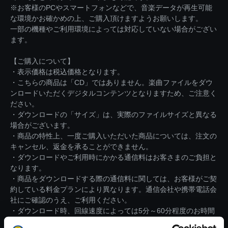
※お客様のPCやスマートフォンなどで、音楽データが再生可能
な環境かお確かめの上、ご購入頂けますようお願いします。
一部の機種やご利用環境によっては対応していない場合がござい
ます。
【ご購入について】
・表示価格は税込価格となります。
・こちらの商品は「CD」ではありません。楽曲ファイルをダウ
ンロードいただくデジタルコンテンツとなりますため、ご注意く
ださい。
・ダウンロードの「サイズ」は、実際のファイルサイズと異なる
場合がございます。
・商品の特性上、一度ご購入いただいた商品については、注文の
キャンセル、返金を承ることができません。
・ダウンロードやご利用時にかかる通信料はお客さまのご負担と
なります。
・商品をダウンロードする際の通信料に関しては、お客様がご契
約している料金プランにより異なります。通信会社や携帯電話会
社にご確認のうえ、ご利用ください。
・ダウンロード時、回線速度によっては5分～60分程度のお時間
がかかる場合がございます。