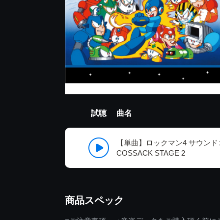
試聴
曲名
【単曲】ロックマン4 サウンド
COSSACK STAGE 2
商品スペック