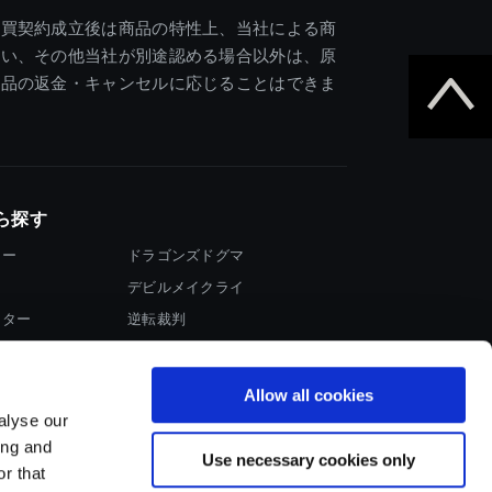
売買契約成立後は商品の特性上、当社による商
違い、その他当社が別途認める場合以外は、原
商品の返金・キャンセルに応じることはできま
ら探す
ター
ドラゴンズドグマ
デビルメイクライ
イター
逆転裁判
大神
Allow all cookies
alyse our
ing and
Use necessary cookies only
r that