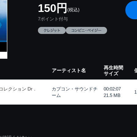
150円
(税込)
7ポイント付与
再生時間
アーティスト名
サイズ
コレクション Dr．
カプコン・サウンドチ
00:02:07
ーム
21.5 MB