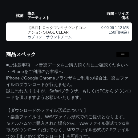
曲名
時間・サイズ
試聴
アーティスト
価格
【単曲】ロックマン4 サウンドコレ
0:00:06 1.12 MB
クション STAGE CLEAR
150円(税込)
カプコン・サウンドチーム
商品スペック
■ご注意事項 ＜音楽データをご購入頂く前にご確認ください＞
・iPhoneをご利用のお客様へ
iPhoneでGoogle Chromeブラウザをご利用の場合は、楽曲ファ
イルのダウンロードが行えません。
誠に恐れ入りますが、Safariブラウザ、もしくはPCからダウンロ
ードを頂けますようお願いいたします。
【ダウンロードのファイル形式について】
・楽曲ファイルは、WAVファイル形式でのご提供となります。
※アルバムでご購入された場合のみ、WAVファイル形式での1曲
毎のダウンロードだけでなく、MP3ファイル形式のZIPファイル
での【まとめてダウンロード】も可能です。