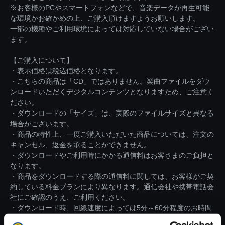
※お客様のPCやスマートフォンなどで、音楽データが再生可能
な環境かお確かめの上、ご購入頂けますようお願いします。
一部の機種やご利用環境によっては対応していない場合がござい
ます。
【ご購入について】
・表示価格は税込価格となります。
・こちらの商品は「CD」ではありません。楽曲ファイルをダウ
ンロードいただくデジタルコンテンツとなりますため、ご注意く
ださい。
・ダウンロードの「サイズ」は、実際のファイルサイズと異なる
場合がございます。
・商品の特性上、一度ご購入いただいた商品については、注文の
キャンセル、返金を承ることができません。
・ダウンロードやご利用時にかかる通信料はお客さまのご負担と
なります。
・商品をダウンロードする際の通信料に関しては、お客様がご契
約している料金プランにより異なります。通信会社や携帯電話会
社にご確認のうえ、ご利用ください。
・ダウンロード時、回線速度によっては5分～60分程度のお時間
がかかる場合がございます。