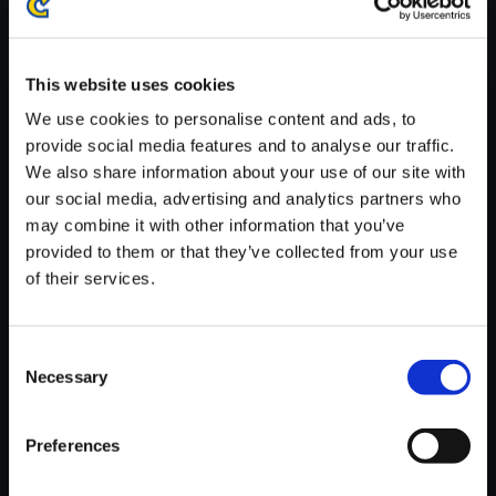
※ご購入いただいたファイルのダウンロードの際には、通信環境
が安定しているWifi環境でお試しください。
This website uses cookies
We use cookies to personalise content and ads, to
provide social media features and to analyse our traffic.
We also share information about your use of our site with
【単曲】ロックマン4 サウンド
our social media, advertising and analytics partners who
コレクション STAGE CLEAR
may combine it with other information that you’ve
provided to them or that they’ve collected from your use
150円
(税込)
of their services.
7ポイント付与
Consent
Necessary
Selection
Preferences