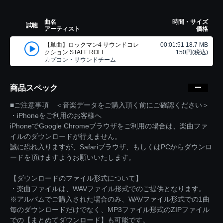
曲名
時間・サイズ
試聴
アーティスト
価格
【単曲】ロックマン4 サウンドコレ
00:01:51 18.7 MB
クション STAFF ROLL
150円(税込)
カプコン・サウンドチーム
商品スペック
■ご注意事項 ＜音楽データをご購入頂く前にご確認ください＞
・iPhoneをご利用のお客様へ
iPhoneでGoogle Chromeブラウザをご利用の場合は、楽曲ファ
イルのダウンロードが行えません。
誠に恐れ入りますが、Safariブラウザ、もしくはPCからダウンロ
ードを頂けますようお願いいたします。
【ダウンロードのファイル形式について】
・楽曲ファイルは、WAVファイル形式でのご提供となります。
※アルバムでご購入された場合のみ、WAVファイル形式での1曲
毎のダウンロードだけでなく、MP3ファイル形式のZIPファイル
での【まとめてダウンロード】も可能です。