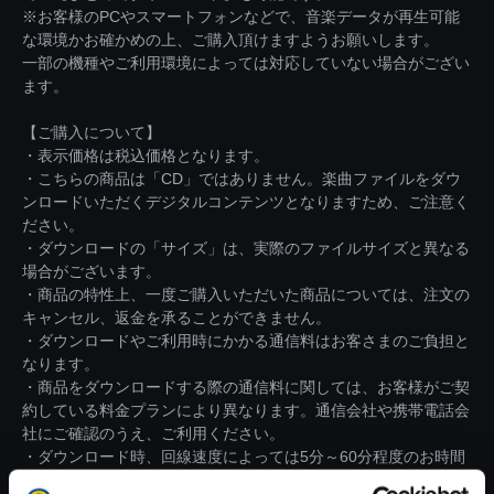
※お客様のPCやスマートフォンなどで、音楽データが再生可能
な環境かお確かめの上、ご購入頂けますようお願いします。
一部の機種やご利用環境によっては対応していない場合がござい
ます。
【ご購入について】
・表示価格は税込価格となります。
・こちらの商品は「CD」ではありません。楽曲ファイルをダウ
ンロードいただくデジタルコンテンツとなりますため、ご注意く
ださい。
・ダウンロードの「サイズ」は、実際のファイルサイズと異なる
場合がございます。
・商品の特性上、一度ご購入いただいた商品については、注文の
キャンセル、返金を承ることができません。
・ダウンロードやご利用時にかかる通信料はお客さまのご負担と
なります。
・商品をダウンロードする際の通信料に関しては、お客様がご契
約している料金プランにより異なります。通信会社や携帯電話会
社にご確認のうえ、ご利用ください。
・ダウンロード時、回線速度によっては5分～60分程度のお時間
がかかる場合がございます。