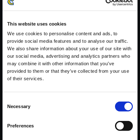
※ご購入いただいたファイルのダウンロードの際には、通信環境
が安定しているWifi環境でお試しください。
This website uses cookies
We use cookies to personalise content and ads, to
provide social media features and to analyse our traffic.
We also share information about your use of our site with
【単曲】ロックマン4 サウンド
our social media, advertising and analytics partners who
コレクション STAFF ROLL
may combine it with other information that you’ve
provided to them or that they’ve collected from your use
150円
(税込)
of their services.
7ポイント付与
Consent
Necessary
Selection
Preferences