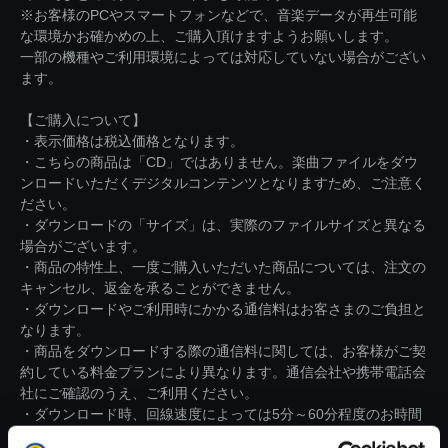
※お客様のPCやスマートフォンなどで、音楽データが再生可能
な環境かお確かめの上、ご購入頂けますようお願いします。
一部の機種やご利用環境によっては対応していない場合がござい
ます。
【ご購入について】
・表示価格は税込価格となります。
・こちらの商品は「CD」ではありません。楽曲ファイルをダウ
ンロードいただくデジタルコンテンツとなりますため、ご注意く
ださい。
・ダウンロードの「サイズ」は、実際のファイルサイズと異なる
場合がございます。
・商品の特性上、一度ご購入いただいた商品については、注文の
キャンセル、返金を承ることができません。
・ダウンロードやご利用時にかかる通信料はお客さまのご負担と
なります。
・商品をダウンロードする際の通信料に関しては、お客様がご契
約している料金プランにより異なります。通信会社や携帯電話会
社にご確認のうえ、ご利用ください。
・ダウンロード時、回線速度によっては5分～60分程度のお時間
がかかる場合がございます。