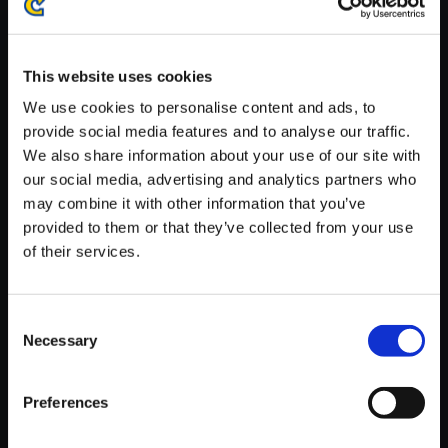
※ご購入いただいたファイルのダウンロードの際には、通信環境
が安定しているWifi環境でお試しください。
This website uses cookies
We use cookies to personalise content and ads, to
provide social media features and to analyse our traffic.
We also share information about your use of our site with
【単曲】ロックマン4 サウンド
our social media, advertising and analytics partners who
コレクション DUST MAN STA
may combine it with other information that you’ve
GE
provided to them or that they’ve collected from your use
of their services.
150円
(税込)
7ポイント付与
Consent
Necessary
Selection
Preferences