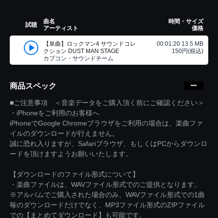
曲名
時間・サイズ
試聴
アーティスト
価格
【単曲】ロックマン4 サウンドコレ
00:01:20 13.5 MB
クション DUST MAN STAGE
150円(税込)
カプコン・サウンドチーム
商品スペック
■ご注意事項 ＜音楽データをご購入頂く前にご確認ください＞
・iPhoneをご利用のお客様へ
iPhoneでGoogle Chromeブラウザをご利用の場合は、楽曲ファ
イルのダウンロードが行えません。
誠に恐れ入りますが、Safariブラウザ、もしくはPCからダウンロ
ードを頂けますようお願いいたします。
【ダウンロードのファイル形式について】
・楽曲ファイルは、WAVファイル形式でのご提供となります。
※アルバムでご購入された場合のみ、WAVファイル形式での1曲
毎のダウンロードだけでなく、MP3ファイル形式のZIPファイル
での【まとめてダウンロード】も可能です。