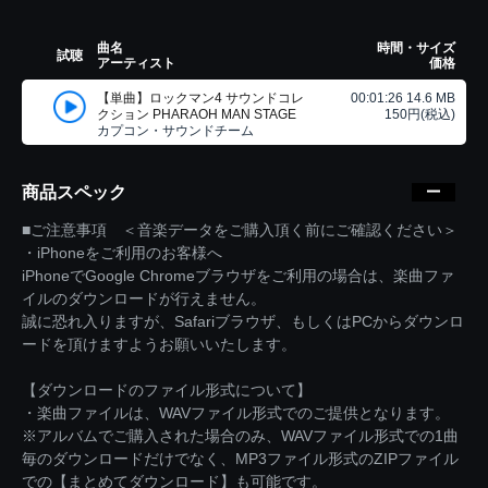
曲名
時間・サイズ
試聴
アーティスト
価格
【単曲】ロックマン4 サウンドコレ
00:01:26 14.6 MB
クション PHARAOH MAN STAGE
150円(税込)
カプコン・サウンドチーム
商品スペック
■ご注意事項 ＜音楽データをご購入頂く前にご確認ください＞
・iPhoneをご利用のお客様へ
iPhoneでGoogle Chromeブラウザをご利用の場合は、楽曲ファ
イルのダウンロードが行えません。
誠に恐れ入りますが、Safariブラウザ、もしくはPCからダウンロ
ードを頂けますようお願いいたします。
【ダウンロードのファイル形式について】
・楽曲ファイルは、WAVファイル形式でのご提供となります。
※アルバムでご購入された場合のみ、WAVファイル形式での1曲
毎のダウンロードだけでなく、MP3ファイル形式のZIPファイル
での【まとめてダウンロード】も可能です。