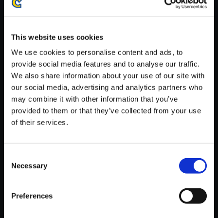
※ご購入いただいたファイルのダウンロードの際には、通信環境
が安定しているWifi環境でお試しください。
This website uses cookies
We use cookies to personalise content and ads, to
provide social media features and to analyse our traffic.
We also share information about your use of our site with
【単曲】ロックマン4 サウンド
our social media, advertising and analytics partners who
コレクション PHARAOH MAN
may combine it with other information that you’ve
STAGE
provided to them or that they’ve collected from your use
of their services.
150円
(税込)
7ポイント付与
Consent
Necessary
Selection
Preferences