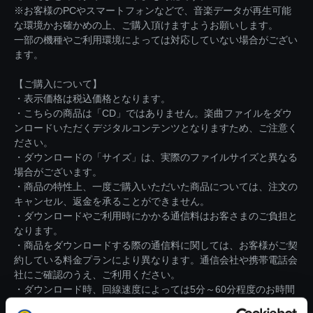
※お客様のPCやスマートフォンなどで、音楽データが再生可能
な環境かお確かめの上、ご購入頂けますようお願いします。
一部の機種やご利用環境によっては対応していない場合がござい
ます。
【ご購入について】
・表示価格は税込価格となります。
・こちらの商品は「CD」ではありません。楽曲ファイルをダウ
ンロードいただくデジタルコンテンツとなりますため、ご注意く
ださい。
・ダウンロードの「サイズ」は、実際のファイルサイズと異なる
場合がございます。
・商品の特性上、一度ご購入いただいた商品については、注文の
キャンセル、返金を承ることができません。
・ダウンロードやご利用時にかかる通信料はお客さまのご負担と
なります。
・商品をダウンロードする際の通信料に関しては、お客様がご契
約している料金プランにより異なります。通信会社や携帯電話会
社にご確認のうえ、ご利用ください。
・ダウンロード時、回線速度によっては5分～60分程度のお時間
がかかる場合がございます。