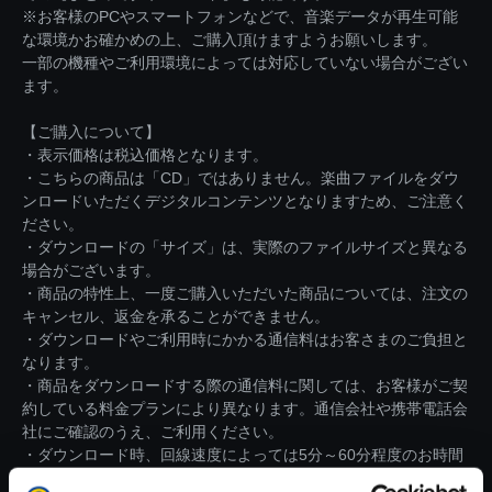
※お客様のPCやスマートフォンなどで、音楽データが再生可能
な環境かお確かめの上、ご購入頂けますようお願いします。
一部の機種やご利用環境によっては対応していない場合がござい
ます。
【ご購入について】
・表示価格は税込価格となります。
・こちらの商品は「CD」ではありません。楽曲ファイルをダウ
ンロードいただくデジタルコンテンツとなりますため、ご注意く
ださい。
・ダウンロードの「サイズ」は、実際のファイルサイズと異なる
場合がございます。
・商品の特性上、一度ご購入いただいた商品については、注文の
キャンセル、返金を承ることができません。
・ダウンロードやご利用時にかかる通信料はお客さまのご負担と
なります。
・商品をダウンロードする際の通信料に関しては、お客様がご契
約している料金プランにより異なります。通信会社や携帯電話会
社にご確認のうえ、ご利用ください。
・ダウンロード時、回線速度によっては5分～60分程度のお時間
がかかる場合がございます。