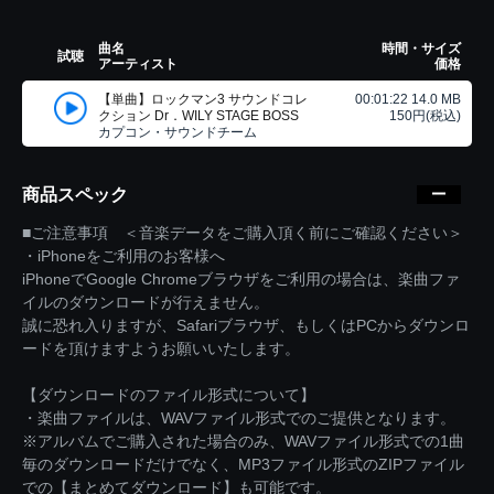
曲名
時間・サイズ
試聴
アーティスト
価格
【単曲】ロックマン3 サウンドコレ
00:01:22 14.0 MB
クション Dr．WILY STAGE BOSS
150円(税込)
カプコン・サウンドチーム
商品スペック
■ご注意事項 ＜音楽データをご購入頂く前にご確認ください＞
・iPhoneをご利用のお客様へ
iPhoneでGoogle Chromeブラウザをご利用の場合は、楽曲ファ
イルのダウンロードが行えません。
誠に恐れ入りますが、Safariブラウザ、もしくはPCからダウンロ
ードを頂けますようお願いいたします。
【ダウンロードのファイル形式について】
・楽曲ファイルは、WAVファイル形式でのご提供となります。
※アルバムでご購入された場合のみ、WAVファイル形式での1曲
毎のダウンロードだけでなく、MP3ファイル形式のZIPファイル
での【まとめてダウンロード】も可能です。