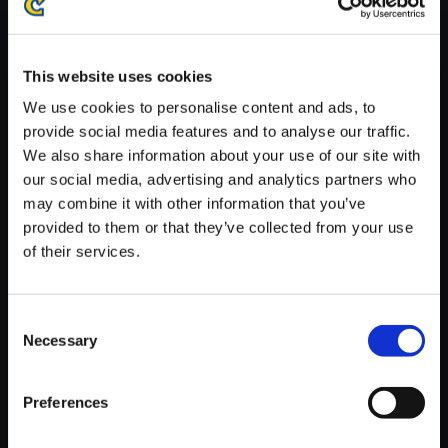
※ご購入いただいたファイルのダウンロードの際には、通信環境
が安定しているWifi環境でお試しください。
This website uses cookies
We use cookies to personalise content and ads, to
provide social media features and to analyse our traffic.
We also share information about your use of our site with
【単曲】ロックマン3 サウンド
our social media, advertising and analytics partners who
コレクション Dr．WILY STAGE
may combine it with other information that you’ve
BOSS
provided to them or that they’ve collected from your use
of their services.
150円
(税込)
7ポイント付与
Consent
Necessary
Selection
Preferences