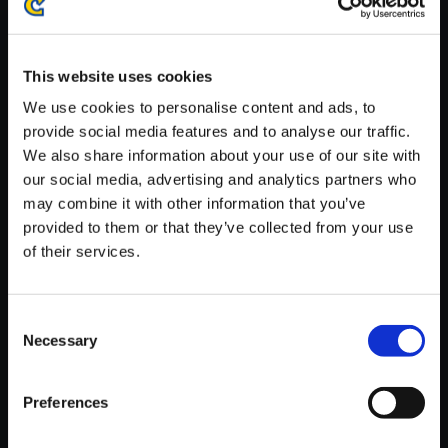
※ご購入いただいたファイルのダウンロードの際には、通信環境
が安定しているWifi環境でお試しください。
This website uses cookies
We use cookies to personalise content and ads, to
provide social media features and to analyse our traffic.
We also share information about your use of our site with
【単曲】ロックマン3 サウンド
our social media, advertising and analytics partners who
コレクション Dr．WILY STAGE
may combine it with other information that you’ve
2
provided to them or that they’ve collected from your use
of their services.
150円
(税込)
7ポイント付与
Consent
Necessary
Selection
Preferences