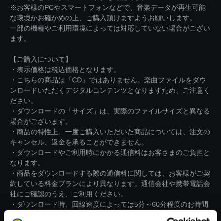
※お客様のPCやスマートフォンなどで、音楽データが再生可能
な環境かお確かめの上、ご購入頂けますようお願いします。
一部の機種やご利用環境によっては対応していない場合がござい
ます。
【ご購入について】
・表示価格は税込価格となります。
・こちらの商品は「CD」ではありません。楽曲ファイルをダウ
ンロードいただくデジタルコンテンツとなりますため、ご注意く
ださい。
・ダウンロードの「サイズ」は、実際のファイルサイズと異なる
場合がございます。
・商品の特性上、一度ご購入いただいた商品については、注文の
キャンセル、返金を承ることができません。
・ダウンロードやご利用時にかかる通信料はお客さまのご負担と
なります。
・商品をダウンロードする際の通信料に関しては、お客様がご契
約している料金プランにより異なります。通信会社や携帯電話会
社にご確認のうえ、ご利用ください。
・ダウンロード時、回線速度によっては5分～60分程度のお時間
がかかる場合がございます。