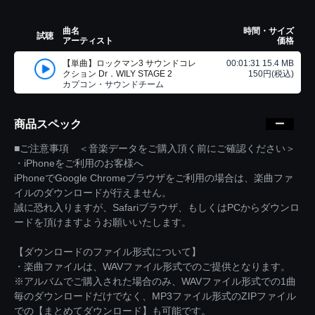
曲名
時間・サイズ
試聴
アーティスト
価格
【単曲】ロックマン3 サウンドコレ
00:01:31 15.4 MB
クション Dr．WILY STAGE 2
150円(税込)
カプコン・サウンドチーム
商品スペック
■ご注意事項 ＜音楽データをご購入頂く前にご確認ください＞
・iPhoneをご利用のお客様へ
iPhoneでGoogle Chromeブラウザをご利用の場合は、楽曲ファ
イルのダウンロードが行えません。
誠に恐れ入りますが、Safariブラウザ、もしくはPCからダウンロ
ードを頂けますようお願いいたします。
【ダウンロードのファイル形式について】
・楽曲ファイルは、WAVファイル形式でのご提供となります。
※アルバムでご購入された場合のみ、WAVファイル形式での1曲
毎のダウンロードだけでなく、MP3ファイル形式のZIPファイル
での【まとめてダウンロード】も可能です。