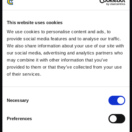
※ご購入いただいたファイルのダウンロードの際には、通信環境
が安定しているWifi環境でお試しください。
This website uses cookies
We use cookies to personalise content and ads, to
provide social media features and to analyse our traffic.
We also share information about your use of our site with
【単曲】ロックマン2 サウンド
our social media, advertising and analytics partners who
コレクション STAFF ROLL （P
may combine it with other information that you’ve
S）
provided to them or that they’ve collected from your use
of their services.
150円
(税込)
7ポイント付与
Consent
Necessary
Selection
Preferences