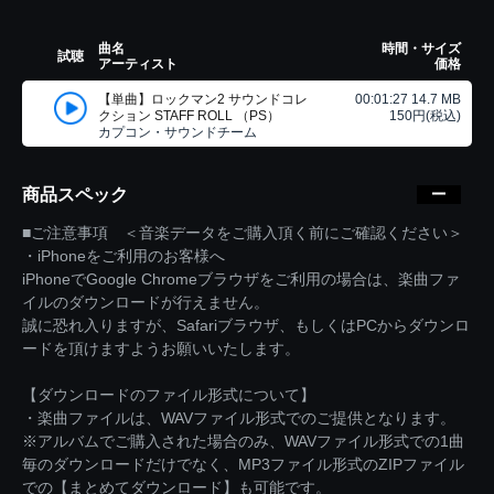
曲名
時間・サイズ
試聴
アーティスト
価格
【単曲】ロックマン2 サウンドコレ
00:01:27 14.7 MB
クション STAFF ROLL （PS）
150円(税込)
カプコン・サウンドチーム
商品スペック
■ご注意事項 ＜音楽データをご購入頂く前にご確認ください＞
・iPhoneをご利用のお客様へ
iPhoneでGoogle Chromeブラウザをご利用の場合は、楽曲ファ
イルのダウンロードが行えません。
誠に恐れ入りますが、Safariブラウザ、もしくはPCからダウンロ
ードを頂けますようお願いいたします。
【ダウンロードのファイル形式について】
・楽曲ファイルは、WAVファイル形式でのご提供となります。
※アルバムでご購入された場合のみ、WAVファイル形式での1曲
毎のダウンロードだけでなく、MP3ファイル形式のZIPファイル
での【まとめてダウンロード】も可能です。