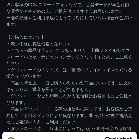
※お客様のPCやスマートフォンなどで、音楽データが再生可能
な環境かお確かめの上、ご購入頂けますようお願いします。
一部の機種やご利用環境によっては対応していない場合がござい
ます。
【ご購入について】
・表示価格は税込価格となります。
・こちらの商品は「CD」ではありません。楽曲ファイルをダウ
ンロードいただくデジタルコンテンツとなりますため、ご注意く
ださい。
・ダウンロードの「サイズ」は、実際のファイルサイズと異なる
場合がございます。
・商品の特性上、一度ご購入いただいた商品については、注文の
キャンセル、返金を承ることができません。
・ダウンロードやご利用時にかかる通信料はお客さまのご負担と
なります。
・商品をダウンロードする際の通信料に関しては、お客様がご契
約している料金プランにより異なります。通信会社や携帯電話会
社にご確認のうえ、ご利用ください。
・ダウンロード時、回線速度によっては5分～60分程度のお時間
がかかる場合がございます。