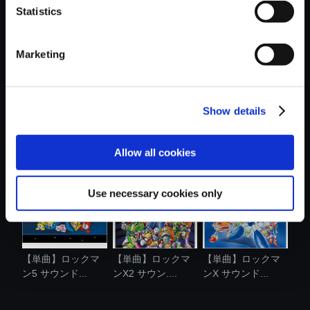
Statistics
おすすめ商品
Marketing
Show details
【単曲】ロックマ
【単曲】ブレス オ
【単曲】ロックマ
ン サウンド....
ブ ファイア...
ン4 サウンド...
Allow all cookies
Use necessary cookies only
【単曲】ロックマ
【単曲】ロックマ
【単曲】ロックマ
ン5 サウンド...
ンX2 サウン....
ンX サウンド...