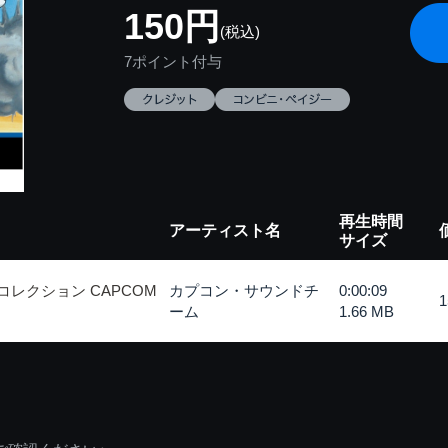
150円
(税込)
7ポイント付与
再生時間
アーティスト名
サイズ
レクション CAPCOM
カプコン・サウンドチ
0:00:09
ーム
1.66 MB