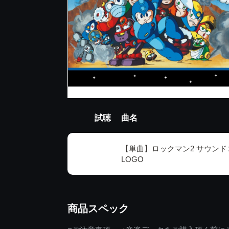
試聴
曲名
【単曲】ロックマン2 サウンドコ
LOGO
商品スペック