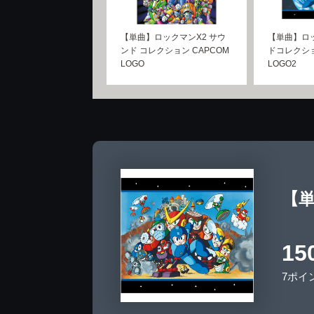
【単曲】ロックマンX2 サウ
【単曲】ロッ
ンド コレクション CAPCOM
ドコレクショ
LOGO
LOGO2
【単
15
7ポイ