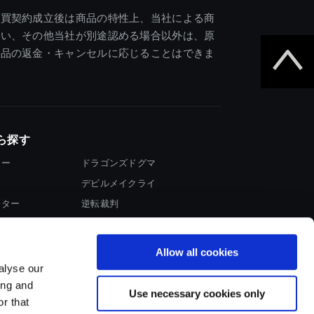
売買契約成立後は商品の特性上、当社による商
違い、その他当社が別途認める場合以外は、原
商品の返金・キャンセルに応じることはできま
ら探す
ター
ドラゴンズドグマ
デビルメイクライ
イター
逆転裁判
大神
Allow all cookies
alyse our
ing and
Use necessary cookies only
r that