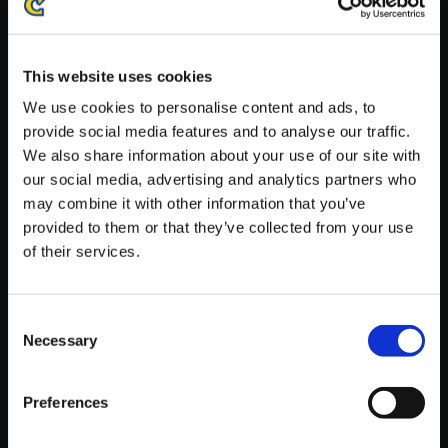
※ご購入いただいたファイルのダウンロードの際には、通信環境
が安定しているWifi環境でお試しください。
This website uses cookies
We use cookies to personalise content and ads, to
provide social media features and to analyse our traffic.
We also share information about your use of our site with
【単曲】ロックマン2 サウンド
our social media, advertising and analytics partners who
コレクション HEATMAN STAG
may combine it with other information that you’ve
E
provided to them or that they’ve collected from your use
of their services.
150円
(税込)
7ポイント付与
Consent
Necessary
Selection
Preferences