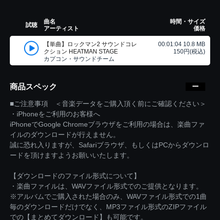
曲名
時間・サイズ
試聴
アーティスト
価格
【単曲】ロックマン2 サウンドコレ
00:01:04 10.8 MB
クション HEATMAN STAGE
150円(税込)
カプコン・サウンドチーム
商品スペック
■ご注意事項 ＜音楽データをご購入頂く前にご確認ください＞
・iPhoneをご利用のお客様へ
iPhoneでGoogle Chromeブラウザをご利用の場合は、楽曲ファ
イルのダウンロードが行えません。
誠に恐れ入りますが、Safariブラウザ、もしくはPCからダウンロ
ードを頂けますようお願いいたします。
【ダウンロードのファイル形式について】
・楽曲ファイルは、WAVファイル形式でのご提供となります。
※アルバムでご購入された場合のみ、WAVファイル形式での1曲
毎のダウンロードだけでなく、MP3ファイル形式のZIPファイル
での【まとめてダウンロード】も可能です。