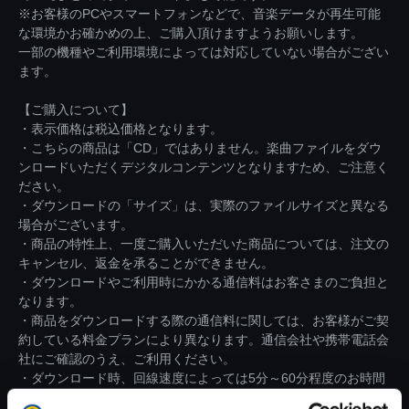
※お客様のPCやスマートフォンなどで、音楽データが再生可能
な環境かお確かめの上、ご購入頂けますようお願いします。
一部の機種やご利用環境によっては対応していない場合がござい
ます。
【ご購入について】
・表示価格は税込価格となります。
・こちらの商品は「CD」ではありません。楽曲ファイルをダウ
ンロードいただくデジタルコンテンツとなりますため、ご注意く
ださい。
・ダウンロードの「サイズ」は、実際のファイルサイズと異なる
場合がございます。
・商品の特性上、一度ご購入いただいた商品については、注文の
キャンセル、返金を承ることができません。
・ダウンロードやご利用時にかかる通信料はお客さまのご負担と
なります。
・商品をダウンロードする際の通信料に関しては、お客様がご契
約している料金プランにより異なります。通信会社や携帯電話会
社にご確認のうえ、ご利用ください。
・ダウンロード時、回線速度によっては5分～60分程度のお時間
がかかる場合がございます。