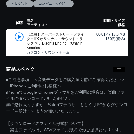
曲名
時間・サイズ
試聴
アーティスト
価格
【単曲】スーパーストリートファイ
00:01:47 18.0 MB
ターII X オリジナル・サウンドトラ
150円(税込)
ック M． Bison’s Ending （Only in
America）
カプコン・サウンドチーム
商品スペック
■ご注意事項 ＜音楽データをご購入頂く前にご確認ください＞
・iPhoneをご利用のお客様へ
iPhoneでGoogle Chromeブラウザをご利用の場合は、楽曲ファ
イルのダウンロードが行えません。
誠に恐れ入りますが、Safariブラウザ、もしくはPCからダウンロ
ードを頂けますようお願いいたします。
【ダウンロードのファイル形式について】
・楽曲ファイルは、WAVファイル形式でのご提供となります。