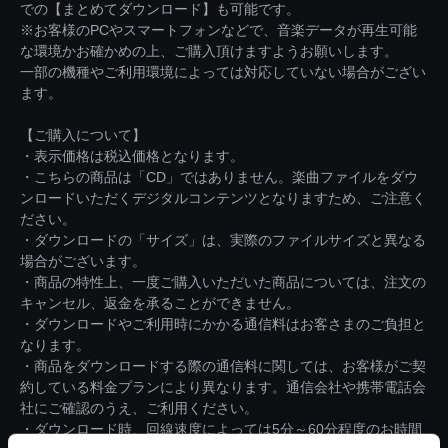
での【まとめてダウンロード】も可能です。
※お客様のPCやスマートフォンなどで、音楽データが再生可能
な環境かお確かめの上、ご購入頂けますようお願いします。
一部の機種やご利用環境によっては対応していない場合がござい
ます。
【ご購入について】
・表示価格は税込価格となります。
・こちらの商品は「CD」ではありません。楽曲ファイルをダウ
ンロードいただくデジタルコンテンツとなりますため、ご注意く
ださい。
・ダウンロードの「サイズ」は、実際のファイルサイズと異なる
場合がございます。
・商品の特性上、一度ご購入いただいた商品については、注文の
キャンセル、返金を承ることができません。
・ダウンロードやご利用時にかかる通信料はお客さまのご負担と
なります。
・商品をダウンロードする際の通信料に関しては、お客様がご契
約している料金プランにより異なります。通信会社や携帯電話会
社にご確認のうえ、ご利用ください。
・ダウンロード時、回線速度によっては5分～60分程度のお時間