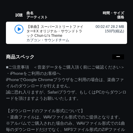
曲名
時間・サイズ
試聴
アーティスト
価格
【単曲】スーパーストリートファイ
00:02:47 28.2 MB
ターII X オリジナル・サウンドトラ
150円(税込)
ック Chun-Li’s Theme
カプコン・サウンドチーム
商品スペック
■ご注意事項 ＜音楽データをご購入頂く前にご確認ください＞
・iPhoneをご利用のお客様へ
iPhoneでGoogle Chromeブラウザをご利用の場合は、楽曲ファ
イルのダウンロードが行えません。
誠に恐れ入りますが、Safariブラウザ、もしくはPCからダウンロ
ードを頂けますようお願いいたします。
【ダウンロードのファイル形式について】
・楽曲ファイルは、WAVファイル形式でのご提供となります。
※アルバムでご購入された場合のみ、WAVファイル形式での1曲
毎のダウンロードだけでなく、MP3ファイル形式のZIPファイル