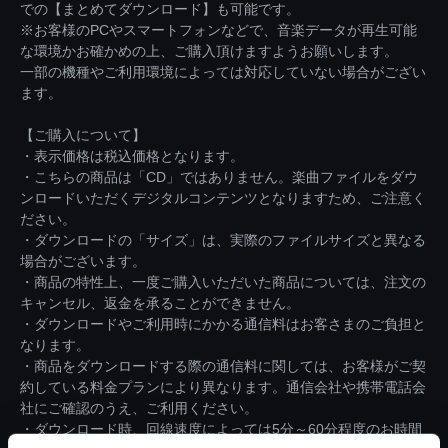
での【まとめてダウンロード】も可能です。
※お客様のPCやスマートフォンなどで、音楽データが再生可能
な環境かお確かめの上、ご購入頂けますようお願いします。
一部の機種やご利用環境によっては対応していない場合がござい
ます。
【ご購入について】
・表示価格は税込価格となります。
・こちらの商品は「CD」ではありません。楽曲ファイルをダウ
ンロードいただくデジタルコンテンツとなりますため、ご注意く
ださい。
・ダウンロードの「サイズ」は、実際のファイルサイズと異なる
場合がございます。
・商品の特性上、一度ご購入いただいた商品については、注文の
キャンセル、返金を承ることができません。
・ダウンロードやご利用時にかかる通信料はお客さまのご負担と
なります。
・商品をダウンロードする際の通信料に関しては、お客様がご契
約している料金プランにより異なります。通信会社や携帯電話会
社にご確認のうえ、ご利用ください。
・ダウンロード時、回線速度によっては5分～60分程度のお時間