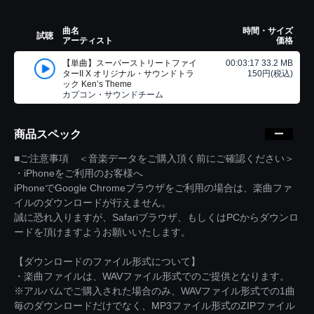
曲名
時間・サイズ
試聴
アーティスト
価格
【単曲】スーパーストリートファイ
00:03:17 33.2 MB
ターII X オリジナル・サウンドトラ
150円(税込)
ック Ken’s Theme
カプコン・サウンドチーム
商品スペック
■ご注意事項 ＜音楽データをご購入頂く前にご確認ください＞
・iPhoneをご利用のお客様へ
iPhoneでGoogle Chromeブラウザをご利用の場合は、楽曲ファ
イルのダウンロードが行えません。
誠に恐れ入りますが、Safariブラウザ、もしくはPCからダウンロ
ードを頂けますようお願いいたします。
【ダウンロードのファイル形式について】
・楽曲ファイルは、WAVファイル形式でのご提供となります。
※アルバムでご購入された場合のみ、WAVファイル形式での1曲
毎のダウンロードだけでなく、MP3ファイル形式のZIPファイル