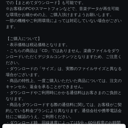
での【まとめてダウンロード】も可能です。
※お客様のPCやスマートフォンなどで、音楽データが再生可能
な環境かお確かめの上、ご購入頂けますようお願いします。
一部の機種やご利用環境によっては対応していない場合がござい
ます。
【ご購入について】
・表示価格は税込価格となります。
・こちらの商品は「CD」ではありません。楽曲ファイルをダウ
ンロードいただくデジタルコンテンツとなりますため、ご注意く
ださい。
・ダウンロードの「サイズ」は、実際のファイルサイズと異なる
場合がございます。
・商品の特性上、一度ご購入いただいた商品については、注文の
キャンセル、返金を承ることができません。
・ダウンロードやご利用時にかかる通信料はお客さまのご負担と
なります。
・商品をダウンロードする際の通信料に関しては、お客様がご契
約している料金プランにより異なります。通信会社や携帯電話会
社にご確認のうえ、ご利用ください。
・ダウンロード時、回線速度によっては5分～60分程度のお時間