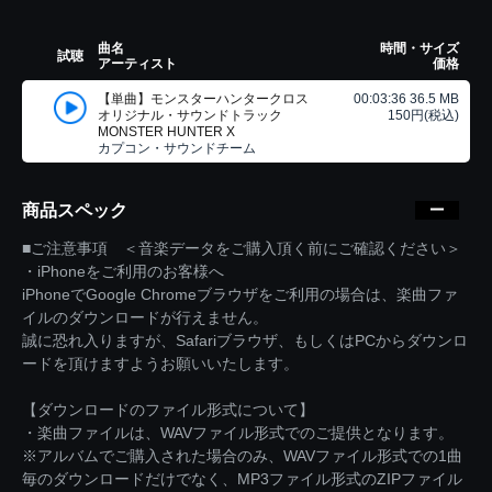
曲名
時間・サイズ
試聴
アーティスト
価格
【単曲】モンスターハンタークロス
00:03:36 36.5 MB
オリジナル・サウンドトラック
150円(税込)
MONSTER HUNTER X
カプコン・サウンドチーム
商品スペック
■ご注意事項 ＜音楽データをご購入頂く前にご確認ください＞
・iPhoneをご利用のお客様へ
iPhoneでGoogle Chromeブラウザをご利用の場合は、楽曲ファ
イルのダウンロードが行えません。
誠に恐れ入りますが、Safariブラウザ、もしくはPCからダウンロ
ードを頂けますようお願いいたします。
【ダウンロードのファイル形式について】
・楽曲ファイルは、WAVファイル形式でのご提供となります。
※アルバムでご購入された場合のみ、WAVファイル形式での1曲
毎のダウンロードだけでなく、MP3ファイル形式のZIPファイル