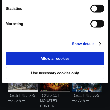
おすすめ商品
Statistics
Marketing
Show details
【単曲】モンスタ
【単曲】BlackLute
【単曲】モンスタ
ーハンターク...
～Monster ...
ーハンターラ...
Allow all cookies
Use necessary cookies only
【単曲】モンスタ
【アルバム】
【単曲】モンスタ
ーハンター：...
MONSTER
ーハンター ....
HUNTER T...