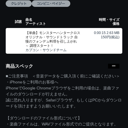
曲名
時間・サイズ
試聴
アーティスト
価格
【単曲】モンスターハンタークロス
0:00:15 2.63 MB
オリジナル・サウンドトラック 自
150円(税込)
慢のフォンデュ料理を召し上がれ
～ 調理スタート！
カプコン・サウンドチーム
商品スペック
■ご注意事項 ＜音楽データをご購入頂く前にご確認ください＞
・iPhoneをご利用のお客様へ
iPhoneでGoogle Chromeブラウザをご利用の場合は、楽曲ファ
イルのダウンロードが行えません。
誠に恐れ入りますが、Safariブラウザ、もしくはPCからダウンロ
ードを頂けますようお願いいたします。
【ダウンロードのファイル形式について】
・楽曲ファイルは、WAVファイル形式でのご提供となります。