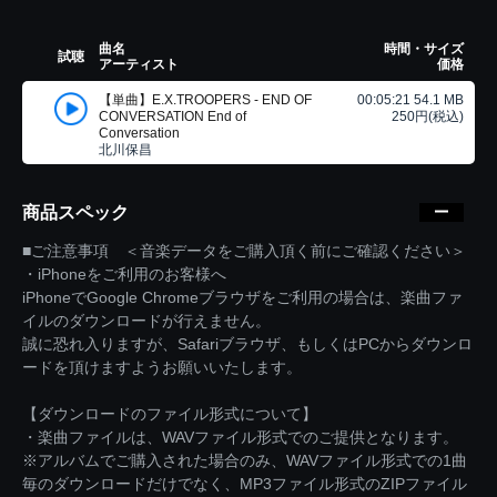
曲名
時間・サイズ
試聴
アーティスト
価格
【単曲】E.X.TROOPERS - END OF
00:05:21 54.1 MB
CONVERSATION End of
250円(税込)
Conversation
北川保昌
商品スペック
■ご注意事項 ＜音楽データをご購入頂く前にご確認ください＞
・iPhoneをご利用のお客様へ
iPhoneでGoogle Chromeブラウザをご利用の場合は、楽曲ファ
イルのダウンロードが行えません。
誠に恐れ入りますが、Safariブラウザ、もしくはPCからダウンロ
ードを頂けますようお願いいたします。
【ダウンロードのファイル形式について】
・楽曲ファイルは、WAVファイル形式でのご提供となります。
※アルバムでご購入された場合のみ、WAVファイル形式での1曲
毎のダウンロードだけでなく、MP3ファイル形式のZIPファイル