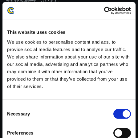
がかかる場合がございます。
※ご購入いただいたファイルのダウンロードの際には、通信環境
が安定しているWifi環境でお試しください。
This website uses cookies
We use cookies to personalise content and ads, to
provide social media features and to analyse our traffic.
We also share information about your use of our site with
【単曲】E.X.TROOPERS - END
our social media, advertising and analytics partners who
OF CONVERSATION End of C
may combine it with other information that you’ve
onversation
provided to them or that they’ve collected from your use
250円
of their services.
(税込)
12ポイント付与
Consent
Necessary
Selection
Preferences