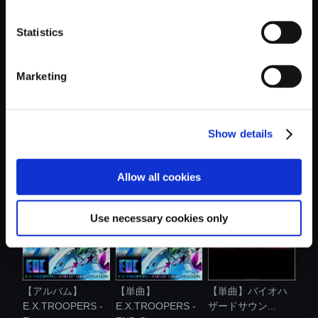
おすすめ商品
Statistics
Marketing
Show details
【単曲】
【単曲】バイオハ
【単曲】
BIOHAZARD 6
ザードサウン...
E.X.TROOPERS -
Best Tra...
END O...
Allow all cookies
Use necessary cookies only
【アルバム】
【単曲】
【単曲】バイオハ
E.X.TROOPERS -
E.X.TROOPERS -
ザードサウン...