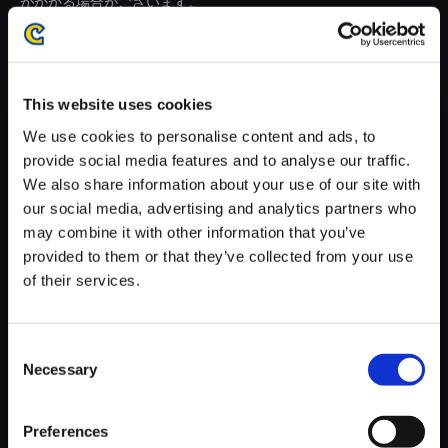
がかかる場合がございます。
※ご購入いただいたファイルのダウンロードの際には、通信環境
が安定しているWifi環境でお試しください。
This website uses cookies
We use cookies to personalise content and ads, to
provide social media features and to analyse our traffic.
We also share information about your use of our site with
【単曲】E.X.TROOPERS - ORI
our social media, advertising and analytics partners who
GINAL SOUNDTRACK 流星に
may combine it with other information that you’ve
なった二人
provided to them or that they’ve collected from your use
150円
of their services.
(税込)
7ポイント付与
Consent
Necessary
Selection
Preferences