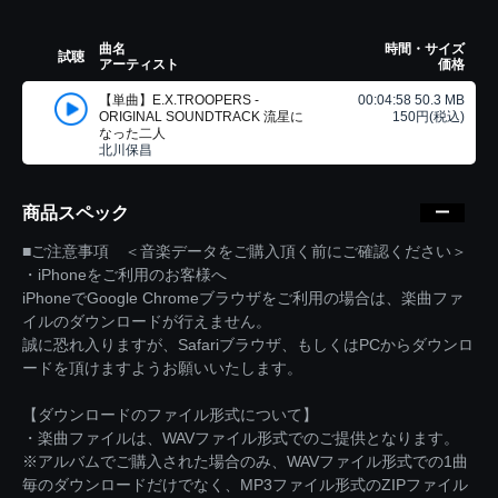
曲名
時間・サイズ
試聴
アーティスト
価格
【単曲】E.X.TROOPERS -
00:04:58 50.3 MB
ORIGINAL SOUNDTRACK 流星に
150円(税込)
なった二人
北川保昌
商品スペック
■ご注意事項 ＜音楽データをご購入頂く前にご確認ください＞
・iPhoneをご利用のお客様へ
iPhoneでGoogle Chromeブラウザをご利用の場合は、楽曲ファ
イルのダウンロードが行えません。
誠に恐れ入りますが、Safariブラウザ、もしくはPCからダウンロ
ードを頂けますようお願いいたします。
【ダウンロードのファイル形式について】
・楽曲ファイルは、WAVファイル形式でのご提供となります。
※アルバムでご購入された場合のみ、WAVファイル形式での1曲
毎のダウンロードだけでなく、MP3ファイル形式のZIPファイル