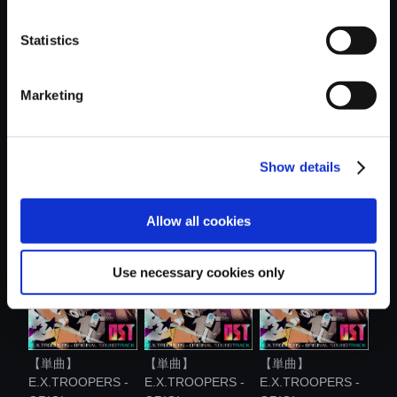
おすすめ商品
Statistics
Marketing
Show details
【単曲】
【単曲】
【単曲】
E.X.TROOPERS -
E.X.TROOPERS -
E.X.TROOPERS -
ORIGI...
ORIGI...
ORIGI...
Allow all cookies
Use necessary cookies only
【単曲】
【単曲】
【単曲】
E.X.TROOPERS -
E.X.TROOPERS -
E.X.TROOPERS -