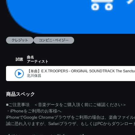
曲名
試聴
アーティスト
【単曲】E.X.TROOPERS - ORIGINAL SOUNDTRACK The Sanctu
北川保昌
商品スペック
■ご注意事項 ＜音楽データをご購入頂く前にご確認ください＞
・iPhoneをご利用のお客様へ
iPhoneでGoogle Chromeブラウザをご利用の場合は、楽曲フ
誠に恐れ入りますが、Safariブラウザ、もしくはPCからダウンロ