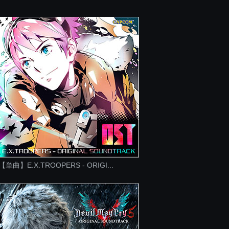
【単曲】E.X.TROOPERS - ORIGI...