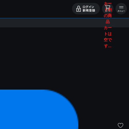
カー
ト内
の商
品
カー
トは
空で
す...