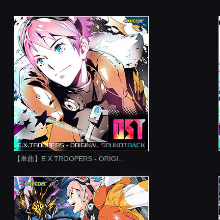
【単曲】E.X.TROOPERS - ORIGI...