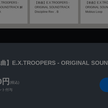
TROOPERS -
【単曲】E.X.TROOPERS -
【単曲】E.X.TRO
 SOUNDTRACK 解
ORIGINAL SOUNDTRACK
ORIGINAL SOU
ス
Discipline Rev．B
Mobius Loop
】E.X.TROOPERS - ORIGINAL SOUND
0円
(税込)
ント付与