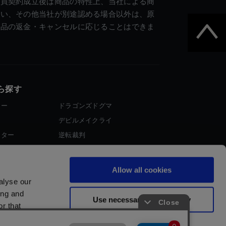
売買契約成立後は商品の特性上、当社による商
違い、その他当社が別途認める場合以外は、原
商品の返金・キャンセルに応じることはできま
ら探す
ター
ドラゴンズドグマ
デビルメイクライ
イター
逆転裁判
大神
Allow all cookies
alyse our
ing and
Use necessary cookies only
r that