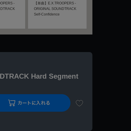
OPERS -
【単曲】E.X.TROOPERS -
NDTRACK
ORIGINAL SOUNDTRACK
Self-Confidence
TRACK Hard Segment