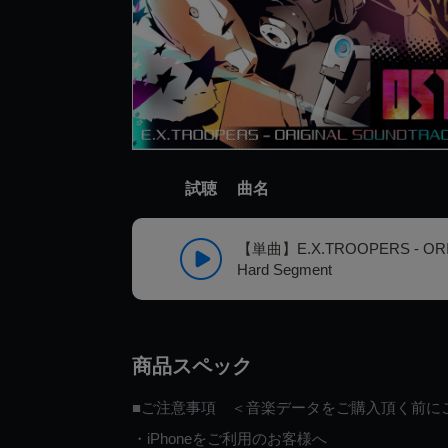
試聴
曲名
【単曲】E.X.TROOPERS - OR
Hard Segment
商品スペック
■ご注意事項 ＜音楽データをご購入頂く前に
・iPhoneをご利用のお客様へ