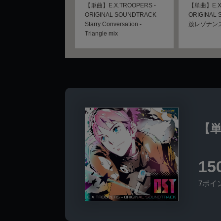
【単曲】E.X.TROOPERS -
【単曲】E.X.
ORIGINAL SOUNDTRACK
ORIGINAL
Starry Conversation -
放レゾナン
Triangle mix
【単曲
15
7ポイ