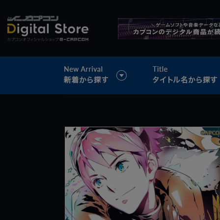
>
音楽データ