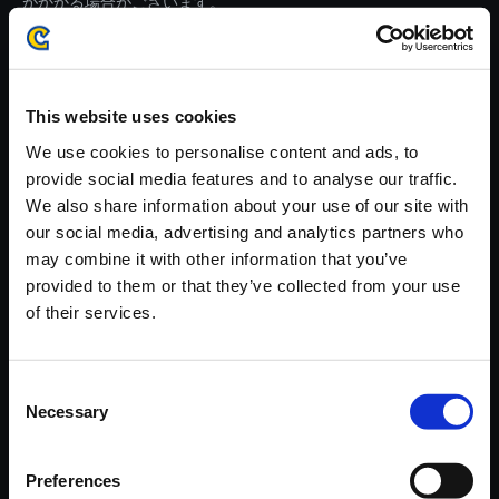
がかかる場合がございます。
※ご購入いただいたファイルのダウンロードの際には、通信環境
が安定しているWifi環境でお試しください。
This website uses cookies
We use cookies to personalise content and ads, to
provide social media features and to analyse our traffic.
We also share information about your use of our site with
【単曲】E.X.TROOPERS - ORI
our social media, advertising and analytics partners who
GINAL SOUNDTRACK Confid
may combine it with other information that you’ve
ential Matter
provided to them or that they’ve collected from your use
150円
of their services.
(税込)
7ポイント付与
Consent
Necessary
Selection
Preferences