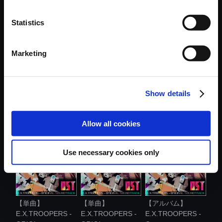
おすすめ商品
Statistics
Marketing
Show details
【単曲】
【単曲】
【単曲】
E.X.TROOPERS -
E.X.TROOPERS -
E.X.TROOPERS -
ORIGI...
ORIGI...
ORIGI...
Allow all cookies
Use necessary cookies only
【単曲】
【単曲】
【アルバム】
E.X.TROOPERS -
E.X.TROOPERS -
E.X.TROOPERS -