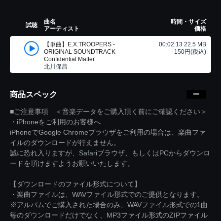
曲名
時間・サイズ
試聴
アーティスト
価格
【単曲】E.X.TROOPERS -
00:02:13 22.5 MB
ORIGINAL SOUNDTRACK
150円(税込)
Confidential Matter
北川保昌
商品スペック
■ご注意事項 ＜音楽データをご購入頂く前にご確認ください＞
・iPhoneをご利用のお客様へ
iPhoneでGoogle Chromeブラウザをご利用の場合は、楽曲ファ
イルのダウンロードが行えません。
誠に恐れ入りますが、Safariブラウザ、もしくはPCからダウンロ
ードを頂けますようお願いいたします。
【ダウンロードのファイル形式について】
・楽曲ファイルは、WAVファイル形式でのご提供となります。
※アルバムでご購入された場合のみ、WAVファイル形式での1曲
毎のダウンロードだけでなく、MP3ファイル形式のZIPファイル