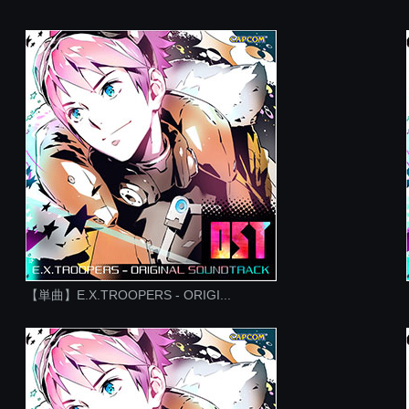
【単曲】E.X.TROOPERS - ORIGI...