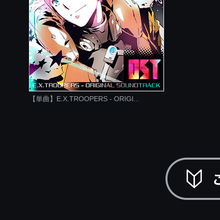
【単曲】E.X.TROOPERS - ORIGI...