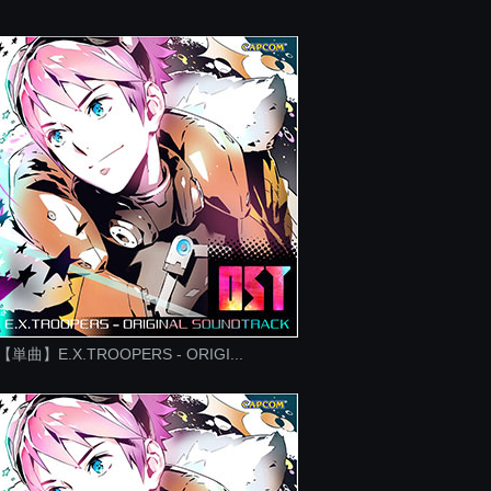
【単曲】E.X.TROOPERS - ORIGI...