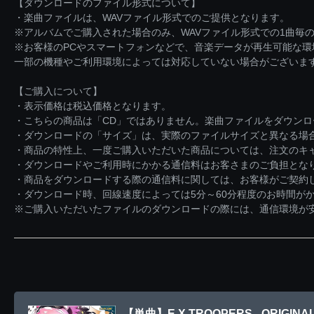
【ダウンロードのファイル形式について】
・楽曲ファイルは、WAVファイル形式でのご提供となります。
※アルバムでご購入された場合のみ、WAVファイル形式での1曲毎の
※お客様のPCやスマートフォンなどで、音楽データが再生可能な
一部の機種やご利用環境によっては対応していない場合がございま
【ご購入について】
・表示価格は税込価格となります。
・こちらの商品は「CD」ではありません。楽曲ファイルをダウン
・ダウンロードの「サイズ」は、実際のファイルサイズと異なる場
・商品の特性上、一度ご購入いただいた商品については、注文のキ
・ダウンロードやご利用時にかかる通信料はお客さまのご負担とな
・商品をダウンロードする際の通信料に関しては、お客様がご契約
・ダウンロード時、回線速度によっては5分～60分程度のお時間が
※ご購入いただいたファイルのダウンロードの際には、通信環境が安定
【単曲】E.X.TROOPERS - ORIGINAL S