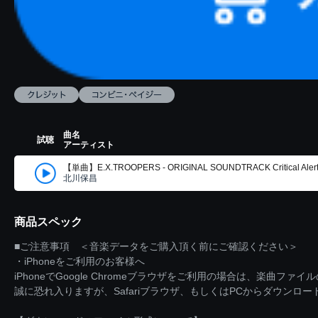
曲名
試聴
アーティスト
【単曲】E.X.TROOPERS - ORIGINAL SOUNDTRACK Critical Aler
北川保昌
商品スペック
■ご注意事項 ＜音楽データをご購入頂く前にご確認ください＞
・iPhoneをご利用のお客様へ
iPhoneでGoogle Chromeブラウザをご利用の場合は、楽曲フ
誠に恐れ入りますが、Safariブラウザ、もしくはPCからダウンロ