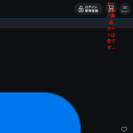
カー
ト内
の商
品
カー
トは
空で
す...