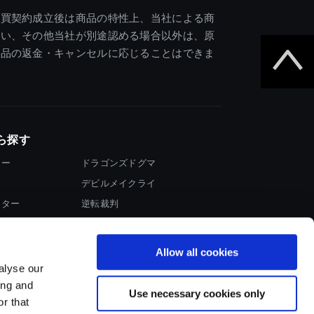
売買契約成立後は商品の特性上、当社による商
違い、その他当社が別途認める場合以外は、原
商品の返金・キャンセルに応じることはできま
ら探す
ター
ドラゴンズドグマ
デビルメイクライ
イター
逆転裁判
大神
Allow all cookies
alyse our
ing and
Use necessary cookies only
r that