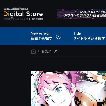
>
音楽データ