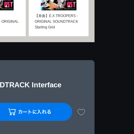
【単曲】E.X.TROOPERS -
- ORIGINAL
ORIGINAL SOUNDTRACK
Starting Grid
TRACK Interface