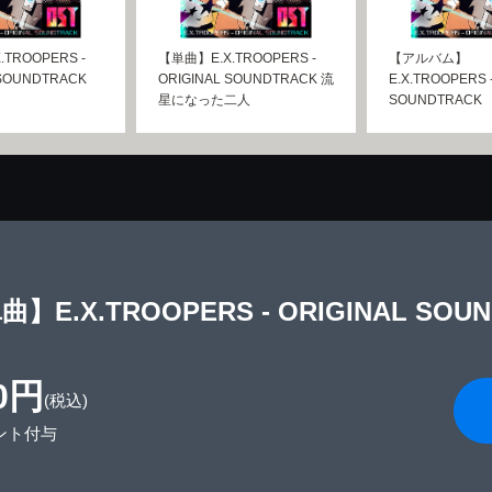
TROOPERS -
【単曲】E.X.TROOPERS -
【アルバム】
 SOUNDTRACK
ORIGINAL SOUNDTRACK 流
E.X.TROOPERS 
星になった二人
SOUNDTRACK
】E.X.TROOPERS - ORIGINAL SOUND
0円
(税込)
ント付与