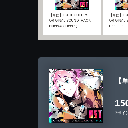
【単曲】E.X.TROOPERS -
【単曲】E.X.
ORIGINAL SOUNDTRACK
ORIGINAL
Bittersweet feeling
Requiem
【単曲
15
7ポイ