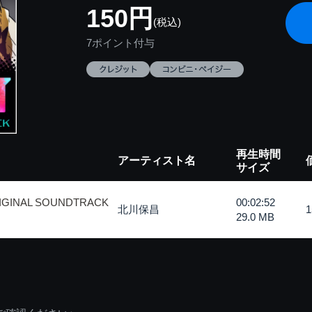
150円
(税込)
7ポイント付与
再生時間
アーティスト名
サイズ
IGINAL SOUNDTRACK
00:02:52
北川保昌
29.0 MB