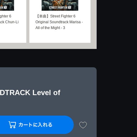
hter 6
【単曲】Street Fighter 6
ack Chun-Li
Original Soundtrack Marisa -
All of the Might - 3
TRACK Level of