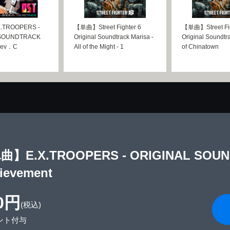
TROOPERS -
【単曲】Street Fighter 6
【単曲】Street Fig
 SOUNDTRACK
Original Soundtrack Marisa -
Original Soundtr
 Rev．C
All of the Might - 1
of Chinatown
】E.X.TROOPERS - ORIGINAL SOUND
ievement
0円
(税込)
ント付与