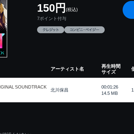
150円
(税込)
7ポイント付与
再生時間
アーティスト名
サイズ
IGINAL SOUNDTRACK
00:01:26
北川保昌
14.5 MB