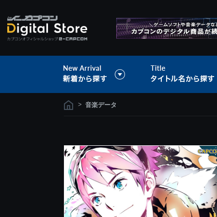
>
音楽データ