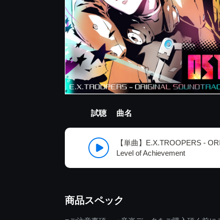
試聴
曲名
【単曲】E.X.TROOPERS - OR
Level of Achievement
商品スペック