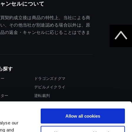
ャンセルについて
売買契約成立後は商品の特性上、当社による商
違い、その他当社が別途認める場合以外は、原
商品の返金・キャンセルに応じることはできま
ら探す
ター
ドラゴンズドグマ
デビルメイクライ
イター
逆転裁判
大神
Allow all cookies
alyse our
ing and