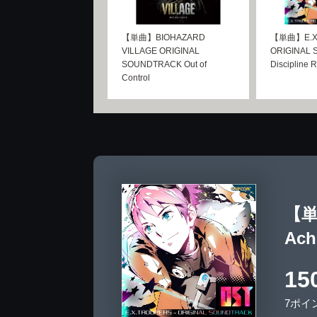
【単曲】BIOHAZARD
【単曲】E.X.
VILLAGE ORIGINAL
ORIGINAL
SOUNDTRACK Out of
Discipline
Control
【単曲
Ach
15
7ポイ