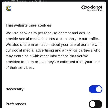
がかかる場合がございます。
※ご購入いただいたファイルのダウンロードの際には、通信環境
が安定しているWifi環境でお試しください。
This website uses cookies
We use cookies to personalise content and ads, to
provide social media features and to analyse our traffic.
We also share information about your use of our site with
【単曲】E.X.TROOPERS - ORI
our social media, advertising and analytics partners who
GINAL SOUNDTRACK Extrem
may combine it with other information that you’ve
e Condition
provided to them or that they’ve collected from your use
150円
of their services.
(税込)
7ポイント付与
Consent
Necessary
Selection
Preferences