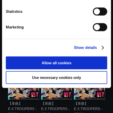
おすすめ商品
Statistics
Marketing
Show details
【単曲】
【単曲】
【単曲】
E.X.TROOPERS -
E.X.TROOPERS -
E.X.TROOPERS -
ORIGI...
ORIGI...
ORIGI...
Allow all cookies
Use necessary cookies only
【単曲】
【単曲】
【単曲】
E.X.TROOPERS -
E.X.TROOPERS -
E.X.TROOPERS -