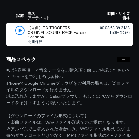
曲名
時間・サイズ
試聴
アーティスト
価格
【単曲】E.X.TROOPERS -
00:03:53 39.2 MB
ORIGINAL SOUNDTRACK Extreme
150円(税込)
Condition
北川保昌
商品スペック
■ご注意事項 ＜音楽データをご購入頂く前にご確認ください＞
・iPhoneをご利用のお客様へ
iPhoneでGoogle Chromeブラウザをご利用の場合は、楽曲ファ
イルのダウンロードが行えません。
誠に恐れ入りますが、Safariブラウザ、もしくはPCからダウンロ
ードを頂けますようお願いいたします。
【ダウンロードのファイル形式について】
・楽曲ファイルは、WAVファイル形式でのご提供となります。
※アルバムでご購入された場合のみ、WAVファイル形式での1曲
毎のダウンロードだけでなく、MP3ファイル形式のZIPファイル