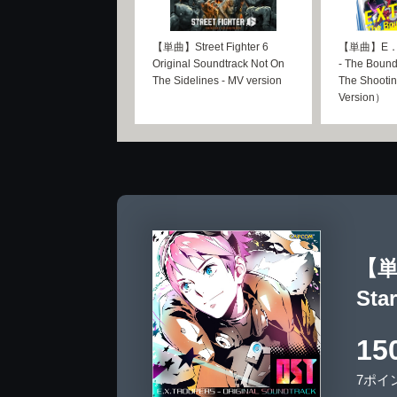
【単曲】Street Fighter 6
【単曲】E．
Original Soundtrack Not On
- The Boun
The Sidelines - MV version
The Shootin
Version）
【単曲
Sta
15
7ポイ