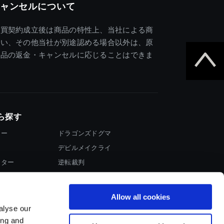
ャンセルについて
売買契約成立後は商品の特性上、当社による商
違い、その他当社が別途認める場合以外は、原
商品の返金・キャンセルに応じることはできま
ら探す
ター
ドラゴンズドグマ
デビルメイクライ
イター
逆転裁判
大神
Allow all cookies
alyse our
ing and