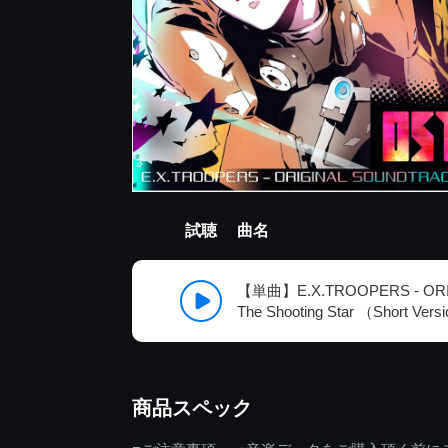
試聴
曲名
【単曲】E.X.TROOPERS - OR
The Shooting Star （Short Vers
商品スペック