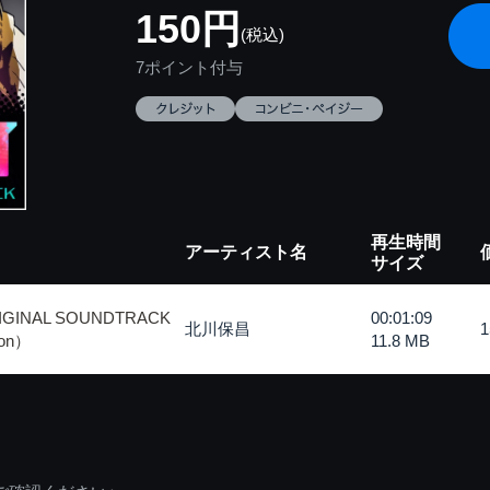
150円
(税込)
7ポイント付与
再生時間
アーティスト名
サイズ
IGINAL SOUNDTRACK
00:01:09
北川保昌
ion）
11.8 MB