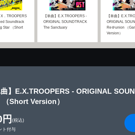
X．TROOPERS
【単曲】E.X.TROOPERS -
【単曲】E.X.TRO
ded Soundtrack
ORIGINAL SOUNDTRACK
ORIGINAL SOU
g Star （Short
The Sanctuary
Re＠union （Gam
Version）
】E.X.TROOPERS - ORIGINAL SOUND
r （Short Version）
0円
(税込)
ント付与