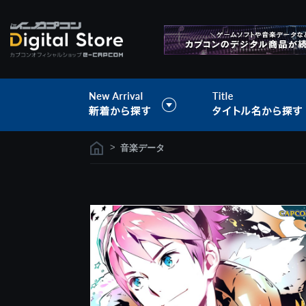
>
音楽データ