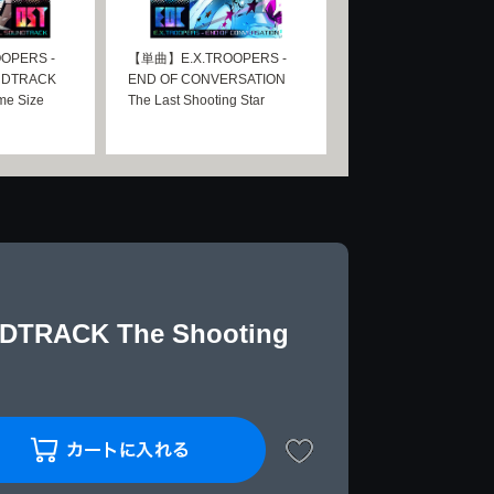
OPERS -
【単曲】E.X.TROOPERS -
NDTRACK
END OF CONVERSATION
e Size
The Last Shooting Star
TRACK The Shooting