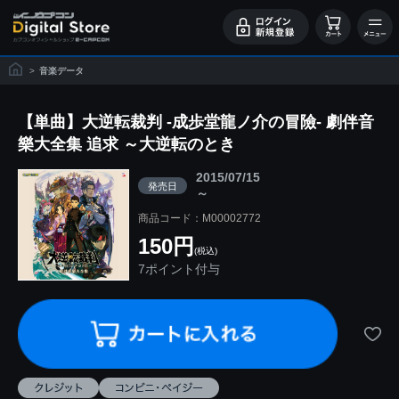
>
音楽データ
【単曲】大逆転裁判 -成歩堂龍ノ介の冒險- 劇伴音
樂大全集 追求 ～大逆転のとき
2015/07/15
発売日
～
商品コード：M00002772
150円
(税込)
7ポイント付与