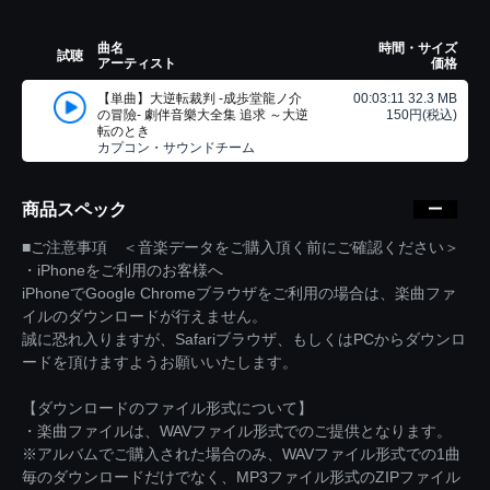
曲名
時間・サイズ
試聴
アーティスト
価格
【単曲】大逆転裁判 -成歩堂龍ノ介
00:03:11 32.3 MB
の冒險- 劇伴音樂大全集 追求 ～大逆
150円(税込)
転のとき
カプコン・サウンドチーム
商品スペック
■ご注意事項 ＜音楽データをご購入頂く前にご確認ください＞
・iPhoneをご利用のお客様へ
iPhoneでGoogle Chromeブラウザをご利用の場合は、楽曲ファ
イルのダウンロードが行えません。
誠に恐れ入りますが、Safariブラウザ、もしくはPCからダウンロ
ードを頂けますようお願いいたします。
【ダウンロードのファイル形式について】
・楽曲ファイルは、WAVファイル形式でのご提供となります。
※アルバムでご購入された場合のみ、WAVファイル形式での1曲
毎のダウンロードだけでなく、MP3ファイル形式のZIPファイル