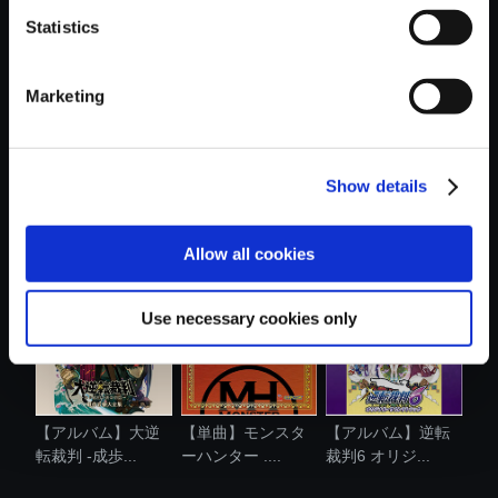
Statistics
おすすめ商品
Marketing
Show details
【単曲】モンスタ
【アルバム】モン
【アルバム】大逆
ーハンターワ...
スターハンタ...
転裁判2 -成....
Allow all cookies
Use necessary cookies only
【アルバム】大逆
【単曲】モンスタ
【アルバム】逆転
転裁判 -成歩...
ーハンター ....
裁判6 オリジ...