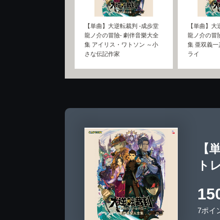
【単曲】大逆転裁判 -成歩堂
【単曲】大逆
龍ノ介の冒險- 劇伴音樂大全
龍ノ介の冒險
集 アイリス・ワトソン ～小
集 亜双義一
さな伝記作家
ライ
【単
トレ
15
7ポイ