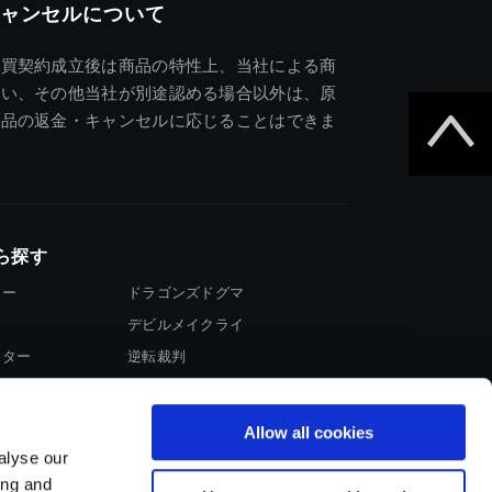
ャンセルについて
売買契約成立後は商品の特性上、当社による商
違い、その他当社が別途認める場合以外は、原
商品の返金・キャンセルに応じることはできま
ら探す
ター
ドラゴンズドグマ
デビルメイクライ
イター
逆転裁判
大神
Allow all cookies
alyse our
ing and