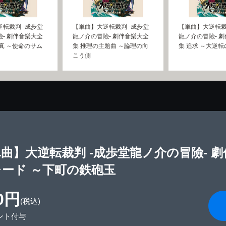
転裁判 -成歩堂
【単曲】大逆転裁判 -成歩堂
【単曲】大逆転裁
- 劇伴音樂大全
龍ノ介の冒險- 劇伴音樂大全
龍ノ介の冒險- 
真 ～使命のサム
集 推理の主題曲 ～論理の向
集 追求 ～大逆
こう側
曲】大逆転裁判 -成歩堂龍ノ介の冒險- 
ード ～下町の鉄砲玉
0円
(税込)
ント付与