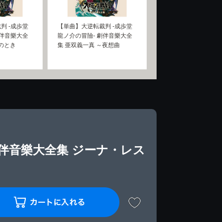
判 -成歩堂
【単曲】大逆転裁判 -成歩堂
劇伴音樂大全
龍ノ介の冒險- 劇伴音樂大全
転のとき
集 亜双義一真 ～夜想曲
劇伴音樂大全集 ジーナ・レス