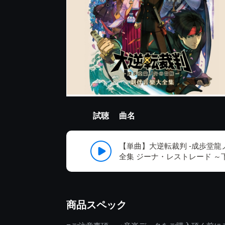
試聴
曲名
【単曲】大逆転裁判 -成歩堂龍
全集 ジーナ・レストレード ～
商品スペック