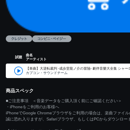
曲名
試聴
アーティスト
【単曲】大逆転裁判 -成歩堂龍ノ介の冒險- 劇伴音樂大全集 シャ
カプコン・サウンドチーム
商品スペック
■ご注意事項 ＜音楽データをご購入頂く前にご確認ください＞
・iPhoneをご利用のお客様へ
iPhoneでGoogle Chromeブラウザをご利用の場合は、楽曲フ
誠に恐れ入りますが、Safariブラウザ、もしくはPCからダウンロ