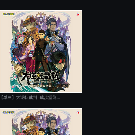
【単曲】大逆転裁判 -成歩堂龍...