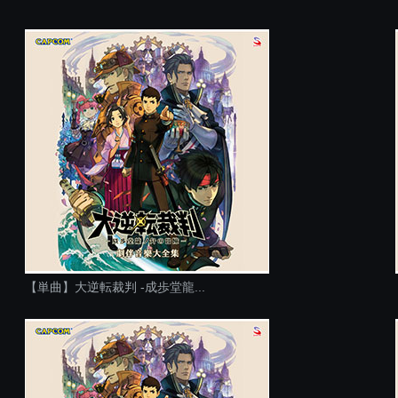
【単曲】大逆転裁判 -成歩堂龍...