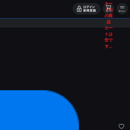
カー
ト内
の商
品
カー
トは
空で
す...