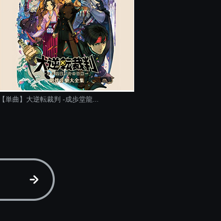
【単曲】大逆転裁判 -成歩堂龍...