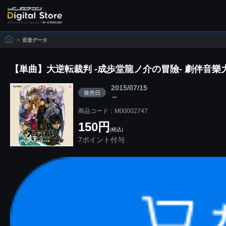
>
音楽データ
【単曲】大逆転裁判 -成歩堂龍ノ介の冒險- 劇伴音
2015/07/15
発売日
～
商品コード：M00002747
150円
(税込)
7ポイント付与