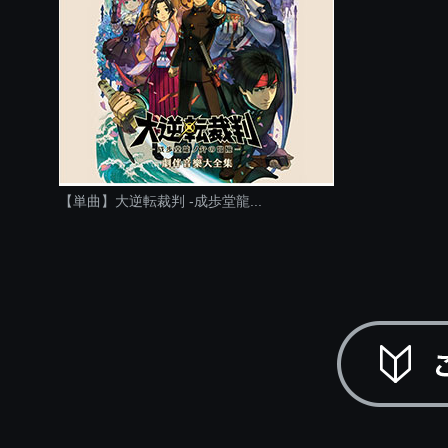
【単曲】大逆転裁判 -成歩堂龍...