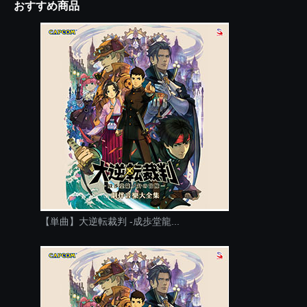
おすすめ商品
【単曲】大逆転裁判 -成歩堂龍...