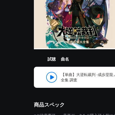
試聴
曲名
【単曲】大逆転裁判 -成歩堂龍
全集 調査
商品スペック