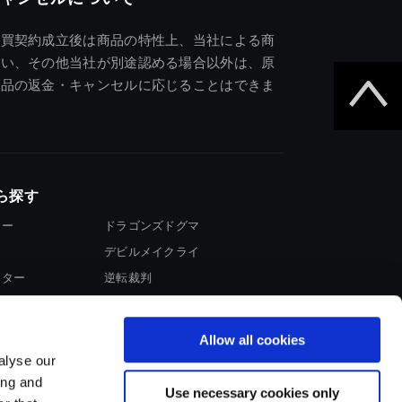
売買契約成立後は商品の特性上、当社による商
違い、その他当社が別途認める場合以外は、原
商品の返金・キャンセルに応じることはできま
ら探す
ター
ドラゴンズドグマ
デビルメイクライ
イター
逆転裁判
大神
Allow all cookies
alyse our
ing and
Use necessary cookies only