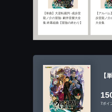
【単曲】大逆転裁判 -成歩堂
【アルバム】
龍ノ介の冒險- 劇伴音樂大全
歩堂龍ノ介の
集 終幕組曲【冒險の終わり】
大全集
【単
15
7ポイ