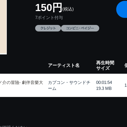
150円
(税込)
7ポイント付与
再生時間
アーティスト名
サイズ
ノ介の冒險- 劇伴音樂大
カプコン・サウンドチ
00:01:54
ーム
19.3 MB