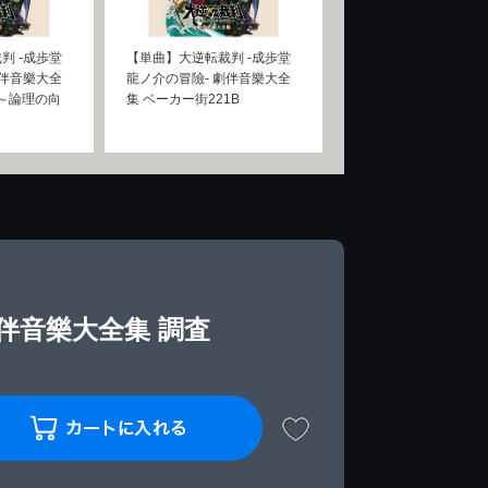
判 -成歩堂
【単曲】大逆転裁判 -成歩堂
劇伴音樂大全
龍ノ介の冒險- 劇伴音樂大全
 ～論理の向
集 ベーカー街221B
伴音樂大全集 調査