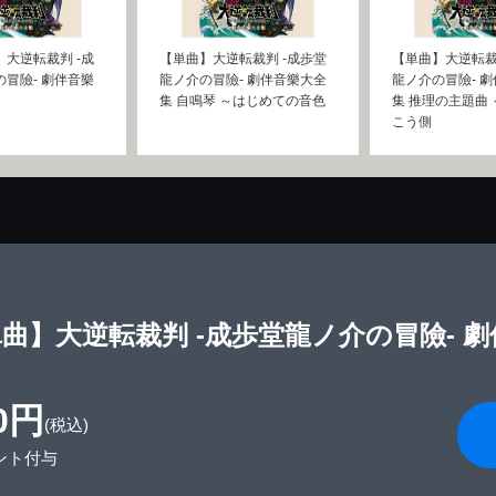
大逆転裁判 -成
【単曲】大逆転裁判 -成歩堂
【単曲】大逆転裁
冒險- 劇伴音樂
龍ノ介の冒險- 劇伴音樂大全
龍ノ介の冒險- 
集 自鳴琴 ～はじめての音色
集 推理の主題曲
こう側
曲】大逆転裁判 -成歩堂龍ノ介の冒險- 劇
0円
(税込)
ント付与