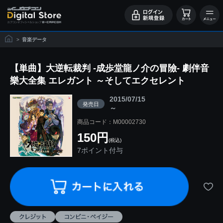
>
音楽データ
【単曲】大逆転裁判 -成歩堂龍ノ介の冒險- 劇伴音
樂大全集 エレガント ～そしてエクセレント
2015/07/15
発売日
～
商品コード：M00002730
150円
(税込)
7ポイント付与