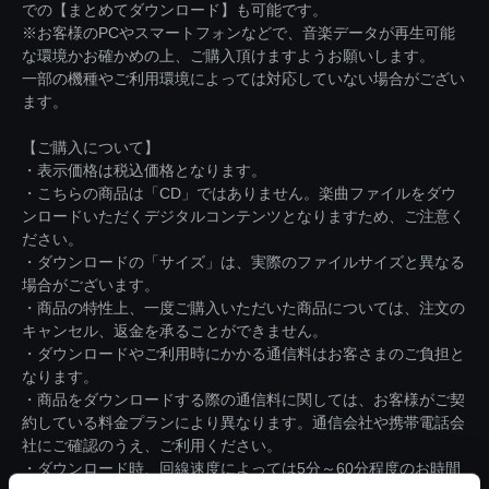
での【まとめてダウンロード】も可能です。
※お客様のPCやスマートフォンなどで、音楽データが再生可能
な環境かお確かめの上、ご購入頂けますようお願いします。
一部の機種やご利用環境によっては対応していない場合がござい
ます。
【ご購入について】
・表示価格は税込価格となります。
・こちらの商品は「CD」ではありません。楽曲ファイルをダウ
ンロードいただくデジタルコンテンツとなりますため、ご注意く
ださい。
・ダウンロードの「サイズ」は、実際のファイルサイズと異なる
場合がございます。
・商品の特性上、一度ご購入いただいた商品については、注文の
キャンセル、返金を承ることができません。
・ダウンロードやご利用時にかかる通信料はお客さまのご負担と
なります。
・商品をダウンロードする際の通信料に関しては、お客様がご契
約している料金プランにより異なります。通信会社や携帯電話会
社にご確認のうえ、ご利用ください。
・ダウンロード時、回線速度によっては5分～60分程度のお時間