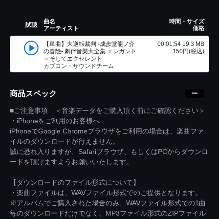
曲名
時間・サイズ
試聴
アーティスト
価格
【単曲】大逆転裁判 -成歩堂龍ノ介
00:01:54 19.3 MB
の冒險- 劇伴音樂大全集 エレガント
150円(税込)
～そしてエクセレント
カプコン・サウンドチーム
商品スペック
■ご注意事項 ＜音楽データをご購入頂く前にご確認ください＞
・iPhoneをご利用のお客様へ
iPhoneでGoogle Chromeブラウザをご利用の場合は、楽曲ファ
イルのダウンロードが行えません。
誠に恐れ入りますが、Safariブラウザ、もしくはPCからダウンロ
ードを頂けますようお願いいたします。
【ダウンロードのファイル形式について】
・楽曲ファイルは、WAVファイル形式でのご提供となります。
※アルバムでご購入された場合のみ、WAVファイル形式での1曲
毎のダウンロードだけでなく、MP3ファイル形式のZIPファイル