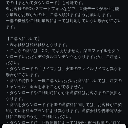
での【まとめてダウンロード】も可能です。
※お客様のPCやスマートフォンなどで、音楽データが再生可能
な環境かお確かめの上、ご購入頂けますようお願いします。
一部の機種やご利用環境によっては対応していない場合がござい
ます。
【ご購入について】
・表示価格は税込価格となります。
・こちらの商品は「CD」ではありません。楽曲ファイルをダウ
ンロードいただくデジタルコンテンツとなりますため、ご注意く
ださい。
・ダウンロードの「サイズ」は、実際のファイルサイズと異なる
場合がございます。
・商品の特性上、一度ご購入いただいた商品については、注文の
キャンセル、返金を承ることができません。
・ダウンロードやご利用時にかかる通信料はお客さまのご負担と
なります。
・商品をダウンロードする際の通信料に関しては、お客様がご契
約している料金プランにより異なります。通信会社や携帯電話会
社にご確認のうえ、ご利用ください。
・ダウンロード時、回線速度によっては5分～60分程度のお時間