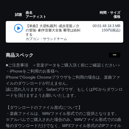
曲名
時間・サイズ
試聴
アーティスト
価格
【単曲】大逆転裁判 -成歩堂龍ノ介
00:01:48 18.3 MB
の冒險- 劇伴音樂大全集 審理は紛糾
150円(税込)
する
カプコン・サウンドチーム
商品スペック
■ご注意事項 ＜音楽データをご購入頂く前にご確認ください＞
・iPhoneをご利用のお客様へ
iPhoneでGoogle Chromeブラウザをご利用の場合は、楽曲ファ
イルのダウンロードが行えません。
誠に恐れ入りますが、Safariブラウザ、もしくはPCからダウンロ
ードを頂けますようお願いいたします。
【ダウンロードのファイル形式について】
・楽曲ファイルは、WAVファイル形式でのご提供となります。
※アルバムでご購入された場合のみ、WAVファイル形式での1曲
毎のダウンロードだけでなく、MP3ファイル形式のZIPファイル