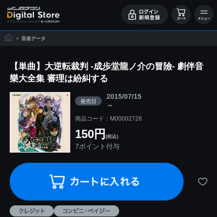
>
音楽データ
【単曲】大逆転裁判 -成歩堂龍ノ介の冒險- 劇伴音
樂大全集 審理は紛糾する
2015/07/15
発売日
～
商品コード：M00002728
150円
(税込)
7ポイント付与