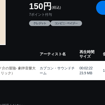
150円
(税込)
7ポイント付与
再生時間
アーティスト名
サイズ
ノ介の冒險- 劇伴音樂大
カプコン・サウンドチ
00:02:22
トリック）
ーム
23.9 MB