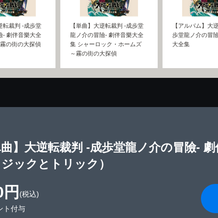
転裁判 -成歩堂
【単曲】大逆転裁判 -成歩堂
【アルバム】大逆
- 劇伴音樂大全
龍ノ介の冒險- 劇伴音樂大全
歩堂龍ノ介の冒險
～霧の街の大探偵
集 シャーロック・ホームズ
大全集
～霧の街の大探偵
曲】大逆転裁判 -成歩堂龍ノ介の冒險- 
ロジックとトリック）
0円
(税込)
ント付与