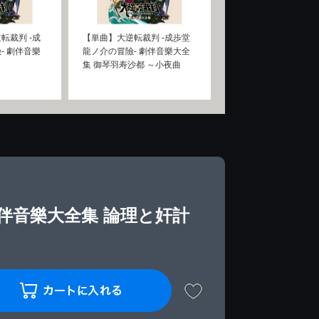
転裁判 -成
【単曲】大逆転裁判 -成歩堂
- 劇伴音樂
龍ノ介の冒險- 劇伴音樂大全
集 御琴羽寿沙都 ～小夜曲
劇伴音樂大全集 論理と奸計