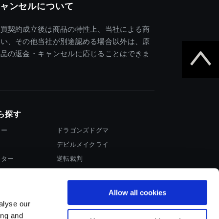
ャンセルについて
売買契約成立後は商品の特性上、当社による商
違い、その他当社が別途認める場合以外は、原
商品の返金・キャンセルに応じることはできま
ら探す
ター
ドラゴンズドグマ
デビルメイクライ
イター
逆転裁判
大神
Allow all cookies
alyse our
ing and