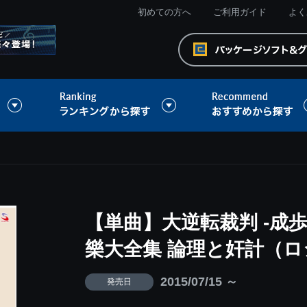
初めての方へ
ご利用ガイド
よく
【単曲】大逆転裁判 -成
樂大全集 論理と奸計（
2015/07/15 ～
発売日