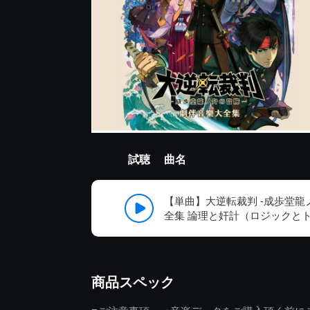
試聴
曲名
【単曲】大逆転裁判 -成歩堂龍
全集 論理と奸計（ロジックと
商品スペック