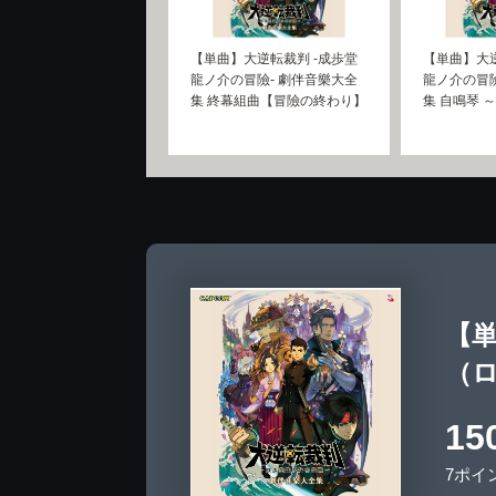
【単曲】大逆転裁判 -成歩堂
【単曲】大逆
龍ノ介の冒險- 劇伴音樂大全
龍ノ介の冒險
集 終幕組曲【冒險の終わり】
集 自鳴琴 
【単
（
15
7ポイ