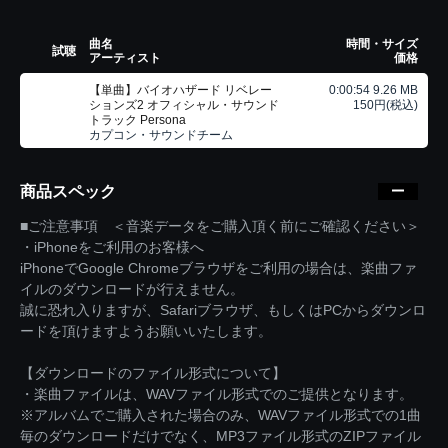
曲名
時間・サイズ
試聴
アーティスト
価格
【単曲】バイオハザード リベレー
0:00:54 9.26 MB
ションズ2 オフィシャル・サウンド
150円(税込)
トラック Persona
カプコン・サウンドチーム
商品スペック
■ご注意事項 ＜音楽データをご購入頂く前にご確認ください＞
・iPhoneをご利用のお客様へ
iPhoneでGoogle Chromeブラウザをご利用の場合は、楽曲ファ
イルのダウンロードが行えません。
誠に恐れ入りますが、Safariブラウザ、もしくはPCからダウンロ
ードを頂けますようお願いいたします。
【ダウンロードのファイル形式について】
・楽曲ファイルは、WAVファイル形式でのご提供となります。
※アルバムでご購入された場合のみ、WAVファイル形式での1曲
毎のダウンロードだけでなく、MP3ファイル形式のZIPファイル