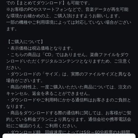
での【まとめてダウンロード】も可能です。
※お客様のPCやスマートフォンなどで、音楽データが再生可能
な環境かお確かめの上、ご購入頂けますようお願いします。
一部の機種やご利用環境によっては対応していない場合がござい
ます。
【ご購入について】
・表示価格は税込価格となります。
・こちらの商品は「CD」ではありません。楽曲ファイルをダウ
ンロードいただくデジタルコンテンツとなりますため、ご注意く
ださい。
・ダウンロードの「サイズ」は、実際のファイルサイズと異なる
場合がございます。
・商品の特性上、一度ご購入いただいた商品については、注文の
キャンセル、返金を承ることができません。
・ダウンロードやご利用時にかかる通信料はお客さまのご負担と
なります。
・商品をダウンロードする際の通信料に関しては、お客様がご契
約している料金プランにより異なります。通信会社や携帯電話会
社にご確認のうえ、ご利用ください。
・ダウンロード時、回線速度によっては5分～60分程度のお時間