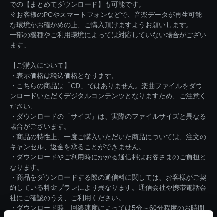
での【まとめてダウンロード】も可能です。
※お客様のPCやスマートフォンなどで、音楽データが再生可能
な環境かお確かめの上、ご購入頂けますようお願いします。
一部の機種やご利用環境によっては対応していない場合がござい
ます。
【ご購入について】
・表示価格は税込価格となります。
・こちらの商品は「CD」ではありません。楽曲ファイルをダウ
ンロードいただくデジタルコンテンツとなりますため、ご注意く
ださい。
・ダウンロードの「サイズ」は、実際のファイルサイズと異なる
場合がございます。
・商品の特性上、一度ご購入いただいた商品については、注文の
キャンセル、返金を承ることができません。
・ダウンロードやご利用時にかかる通信料はお客さまのご負担と
なります。
・商品をダウンロードする際の通信料に関しては、お客様がご契
約している料金プランにより異なります。通信会社や携帯電話会
社にご確認のうえ、ご利用ください。
・ダウンロード時、回線速度によっては5分～60分程度のお時間