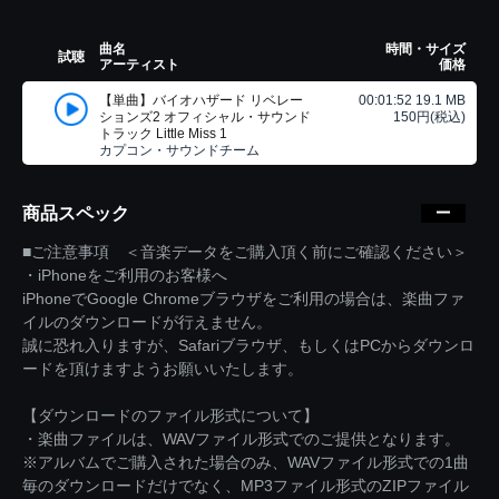
曲名
時間・サイズ
試聴
アーティスト
価格
【単曲】バイオハザード リベレー
00:01:52 19.1 MB
ションズ2 オフィシャル・サウンド
150円(税込)
トラック Little Miss 1
カプコン・サウンドチーム
商品スペック
■ご注意事項 ＜音楽データをご購入頂く前にご確認ください＞
・iPhoneをご利用のお客様へ
iPhoneでGoogle Chromeブラウザをご利用の場合は、楽曲ファ
イルのダウンロードが行えません。
誠に恐れ入りますが、Safariブラウザ、もしくはPCからダウンロ
ードを頂けますようお願いいたします。
【ダウンロードのファイル形式について】
・楽曲ファイルは、WAVファイル形式でのご提供となります。
※アルバムでご購入された場合のみ、WAVファイル形式での1曲
毎のダウンロードだけでなく、MP3ファイル形式のZIPファイル