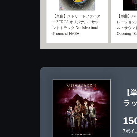
【単曲】ストリートファイタ
【単曲】バ
ーZERO3 オリジナル・サウ
レーションズ
ンドトラック Decisive bout-
ル・サウン
Theme of NASH-
Opening -Ba
【
ラック
15
7ポイ