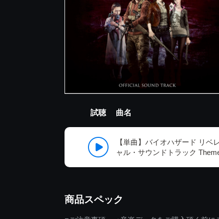
試聴
曲名
【単曲】バイオハザード リベレ
ャル・サウンドトラック Theme of
商品スペック