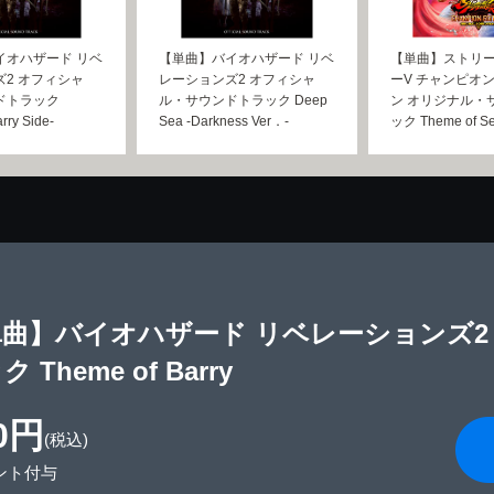
イオハザード リベ
【単曲】バイオハザード リベ
【単曲】ストリ
2 オフィシャ
レーションズ2 オフィシャ
ーV チャンピオ
ドトラック
ル・サウンドトラック Deep
ン オリジナル・
rry Side-
Sea -Darkness Ver．-
ック Theme of Se
単曲】バイオハザード リベレーションズ2
 Theme of Barry
0円
(税込)
ント付与