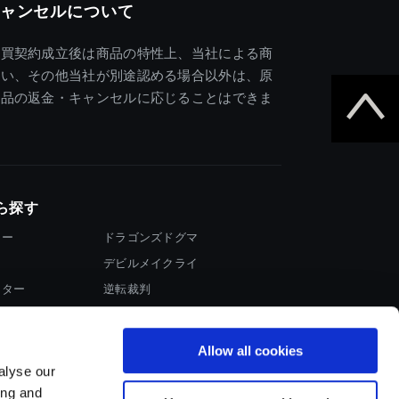
ャンセルについて
売買契約成立後は商品の特性上、当社による商
違い、その他当社が別途認める場合以外は、原
商品の返金・キャンセルに応じることはできま
ら探す
ター
ドラゴンズドグマ
デビルメイクライ
イター
逆転裁判
大神
Allow all cookies
alyse our
ing and