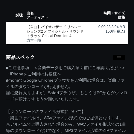
曲名
時間・サイズ
試聴
アーティスト
価格
【単曲】バイオハザード リベレー
0:00:23 3.94 MB
ションズ2 オフィシャル・サウンド
150円(税込)
トラック Critical Decision 4
講本一郎
商品スペック
■ご注意事項 ＜音楽データをご購入頂く前にご確認ください＞
・iPhoneをご利用のお客様へ
iPhoneでGoogle Chromeブラウザをご利用の場合は、楽曲ファ
イルのダウンロードが行えません。
誠に恐れ入りますが、Safariブラウザ、もしくはPCからダウンロ
ードを頂けますようお願いいたします。
【ダウンロードのファイル形式について】
・楽曲ファイルは、WAVファイル形式でのご提供となります。
※アルバムでご購入された場合のみ、WAVファイル形式での1曲
毎のダウンロードだけでなく、MP3ファイル形式のZIPファイル