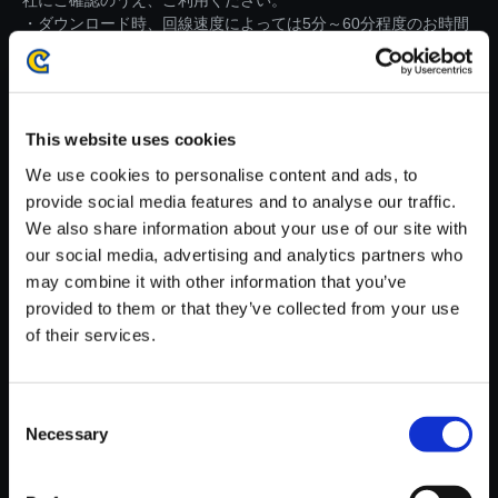
社にご確認のうえ、ご利用ください。
・ダウンロード時、回線速度によっては5分～60分程度のお時間
がかかる場合がございます。
※ご購入いただいたファイルのダウンロードの際には、通信環境
が安定しているWifi環境でお試しください。
This website uses cookies
We use cookies to personalise content and ads, to
provide social media features and to analyse our traffic.
We also share information about your use of our site with
our social media, advertising and analytics partners who
【単曲】バイオハザード リベレ
may combine it with other information that you’ve
ーションズ2 オフィシャル・サ
provided to them or that they’ve collected from your use
ウンドトラック Revelations -Pr
of their services.
evious Story 2-
150円
(税込)
7ポイント付与
Consent
Necessary
Selection