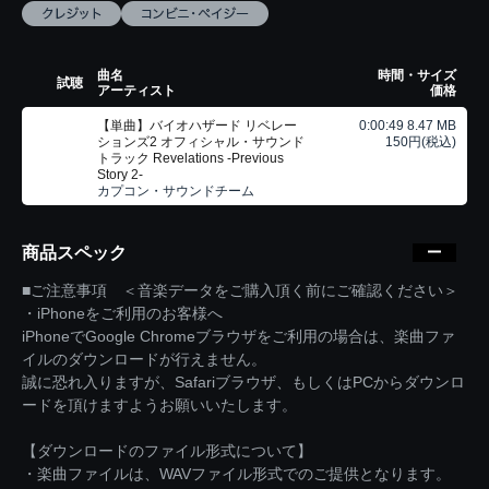
曲名
時間・サイズ
試聴
アーティスト
価格
【単曲】バイオハザード リベレー
0:00:49 8.47 MB
ションズ2 オフィシャル・サウンド
150円(税込)
トラック Revelations -Previous
Story 2-
カプコン・サウンドチーム
商品スペック
■ご注意事項 ＜音楽データをご購入頂く前にご確認ください＞
・iPhoneをご利用のお客様へ
iPhoneでGoogle Chromeブラウザをご利用の場合は、楽曲ファ
イルのダウンロードが行えません。
誠に恐れ入りますが、Safariブラウザ、もしくはPCからダウンロ
ードを頂けますようお願いいたします。
【ダウンロードのファイル形式について】
・楽曲ファイルは、WAVファイル形式でのご提供となります。