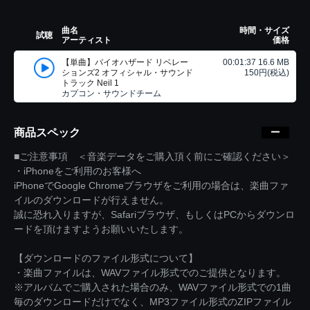
曲名
時間・サイズ
試聴
アーティスト
価格
【単曲】バイオハザード リベレー
00:01:37 16.6 MB
ションズ2 オフィシャル・サウンド
150円(税込)
トラック Neil 1
カプコン・サウンドチーム
商品スペック
■ご注意事項 ＜音楽データをご購入頂く前にご確認ください＞
・iPhoneをご利用のお客様へ
iPhoneでGoogle Chromeブラウザをご利用の場合は、楽曲ファ
イルのダウンロードが行えません。
誠に恐れ入りますが、Safariブラウザ、もしくはPCからダウンロ
ードを頂けますようお願いいたします。
【ダウンロードのファイル形式について】
・楽曲ファイルは、WAVファイル形式でのご提供となります。
※アルバムでご購入された場合のみ、WAVファイル形式での1曲
毎のダウンロードだけでなく、MP3ファイル形式のZIPファイル