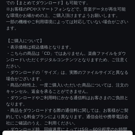
での【まとめてダウンロード】も可能です。
※お客様のPCやスマートフォンなどで、音楽データが再生可能
な環境かお確かめの上、ご購入頂けますようお願いします。
一部の機種やご利用環境によっては対応していない場合がござい
ます。
【ご購入について】
・表示価格は税込価格となります。
・こちらの商品は「CD」ではありません。楽曲ファイルをダウ
ンロードいただくデジタルコンテンツとなりますため、ご注意く
ださい。
・ダウンロードの「サイズ」は、実際のファイルサイズと異なる
場合がございます。
・商品の特性上、一度ご購入いただいた商品については、注文の
キャンセル、返金を承ることができません。
・ダウンロードやご利用時にかかる通信料はお客さまのご負担と
なります。
・商品をダウンロードする際の通信料に関しては、お客様がご契
約している料金プランにより異なります。通信会社や携帯電話会
社にご確認のうえ、ご利用ください。
・ダウンロード時、回線速度によっては5分～60分程度のお時間