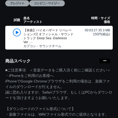
曲名
時間・サイズ
試聴
アーティスト
価格
【単曲】バイオハザード リベレー
00:03:27 35.3 MB
ションズ2 オフィシャル・サウンド
150円(税込)
トラック Deep Sea -Darkness
Ver．-
カプコン・サウンドチーム
商品スペック
■ご注意事項 ＜音楽データをご購入頂く前にご確認ください＞
・iPhoneをご利用のお客様へ
iPhoneでGoogle Chromeブラウザをご利用の場合は、楽曲ファ
イルのダウンロードが行えません。
誠に恐れ入りますが、Safariブラウザ、もしくはPCからダウンロ
ードを頂けますようお願いいたします。
【ダウンロードのファイル形式について】
・楽曲ファイルは、WAVファイル形式でのご提供となります。