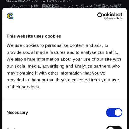
社にご確認のうえ、ご利用ください。
・ダウンロード時、回線速度によっては5分～60分程度のお時間
がかかる場合がございます。
※ご購入いただいたファイルのダウンロードの際には、通信環境
が安定しているWifi環境でお試しください。
This website uses cookies
We use cookies to personalise content and ads, to
provide social media features and to analyse our traffic.
We also share information about your use of our site with
our social media, advertising and analytics partners who
【単曲】バイオハザード リベレ
may combine it with other information that you’ve
ーションズ2 オフィシャル・サ
provided to them or that they’ve collected from your use
ウンドトラック Deep Sea -Dar
of their services.
kness Ver．-
150円
(税込)
7ポイント付与
Consent
Necessary
Selection