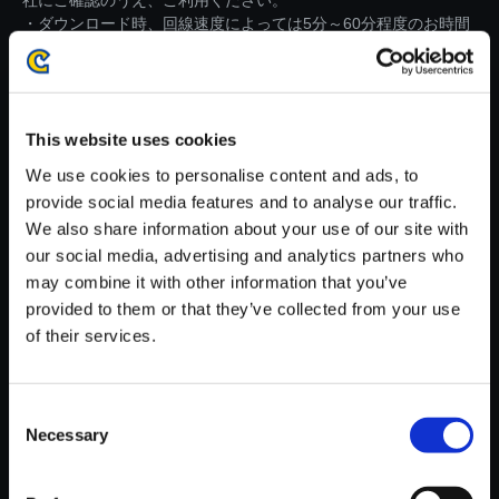
社にご確認のうえ、ご利用ください。
・ダウンロード時、回線速度によっては5分～60分程度のお時間
がかかる場合がございます。
※ご購入いただいたファイルのダウンロードの際には、通信環境
が安定しているWifi環境でお試しください。
This website uses cookies
We use cookies to personalise content and ads, to
provide social media features and to analyse our traffic.
We also share information about your use of our site with
our social media, advertising and analytics partners who
【単曲】バイオハザード リベレ
may combine it with other information that you’ve
ーションズ2・リードアルバム E
provided to them or that they’ve collected from your use
PISODE 1 Heat on Beat 2015／
of their services.
RAID MODE
150円
(税込)
7ポイント付与
Consent
Necessary
Selection