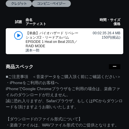
曲名
時間・サイズ
試聴
アーティスト
価格
【単曲】バイオハザード リベレー
00:02:35 26.4 MB
ションズ2・リードアルバム
150円(税込)
EPISODE 1 Heat on Beat 2015／
RAID MODE
講本一郎
商品スペック
■ご注意事項 ＜音楽データをご購入頂く前にご確認ください＞
・iPhoneをご利用のお客様へ
iPhoneでGoogle Chromeブラウザをご利用の場合は、楽曲ファ
イルのダウンロードが行えません。
誠に恐れ入りますが、Safariブラウザ、もしくはPCからダウンロ
ードを頂けますようお願いいたします。
【ダウンロードのファイル形式について】
・楽曲ファイルは、WAVファイル形式でのご提供となります。