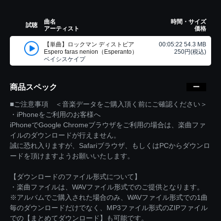
曲名
時間・サイズ
試聴
アーティスト
価格
【単曲】ロックマン ディストピア
00:05:22 54.3 MB
Espero faras nenion（Esperanto）
250円(税込)
ベイシスケイプ
商品スペック
■ご注意事項 ＜音楽データをご購入頂く前にご確認ください＞
・iPhoneをご利用のお客様へ
iPhoneでGoogle Chromeブラウザをご利用の場合は、楽曲ファ
イルのダウンロードが行えません。
誠に恐れ入りますが、Safariブラウザ、もしくはPCからダウンロ
ードを頂けますようお願いいたします。
【ダウンロードのファイル形式について】
・楽曲ファイルは、WAVファイル形式でのご提供となります。
※アルバムでご購入された場合のみ、WAVファイル形式での1曲
毎のダウンロードだけでなく、MP3ファイル形式のZIPファイル
での【まとめてダウンロード】も可能です。