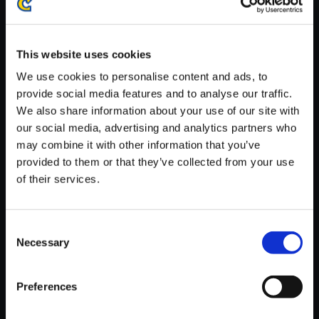
※ご購入いただいたファイルのダウンロードの際には、通信環境
が安定しているWifi環境でお試しください。
This website uses cookies
We use cookies to personalise content and ads, to
provide social media features and to analyse our traffic.
We also share information about your use of our site with
【単曲】ロックマン ディストピ
our social media, advertising and analytics partners who
ア Espero faras nenion（Espe
may combine it with other information that you’ve
ranto）
provided to them or that they’ve collected from your use
of their services.
250円
(税込)
12ポイント付与
Consent
Necessary
Selection
Preferences