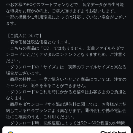
※お客様のPCやスマートフォンなどで、音楽データが再生可能
な環境かお確かめの上、ご購入頂けますようお願いします。
一部の機種やご利用環境によっては対応していない場合がござい
ます。
【ご購入について】
・表示価格は税込価格となります。
・こちらの商品は「CD」ではありません。楽曲ファイルをダウ
ンロードいただくデジタルコンテンツとなりますため、ご注意く
ださい。
・ダウンロードの「サイズ」は、実際のファイルサイズと異なる
場合がございます。
・商品の特性上、一度ご購入いただいた商品については、注文の
キャンセル、返金を承ることができません。
・ダウンロードやご利用時にかかる通信料はお客さまのご負担と
なります。
・商品をダウンロードする際の通信料に関しては、お客様がご契
約している料金プランにより異なります。通信会社や携帯電話会
社にご確認のうえ、ご利用ください。
・ダウンロード時、回線速度によっては5分～60分程度のお時間
がかかる場合がございます。