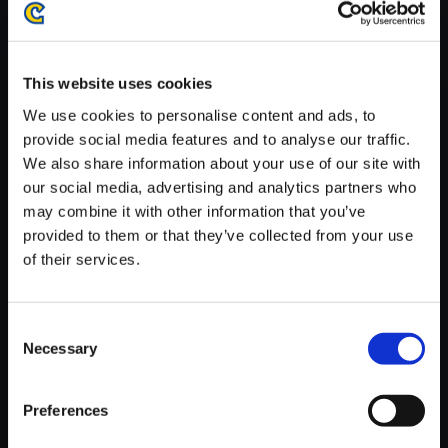
がかかる場合がございます。
※ご購入いただいたファイルのダウンロードの際には、通信環境
が安定しているWifi環境でお試しください。
This website uses cookies
We use cookies to personalise content and ads, to
provide social media features and to analyse our traffic.
We also share information about your use of our site with
our social media, advertising and analytics partners who
【単曲】ロックマン ディストピ
may combine it with other information that you’ve
ア Rust Orbit to Dusk（GRAVI
provided to them or that they’ve collected from your use
TY BEETBOOD STAGE）
of their services.
250円
(税込)
12ポイント付与
Consent
Necessary
Selection
Preferences