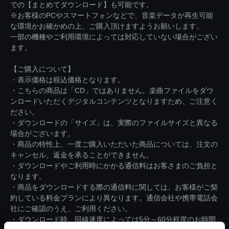
での【まとめてダウンロード】も可能です。
※お客様のPCやスマートフォンなどで、音楽データが再生可能
な環境かお確かめの上、ご購入頂けますようお願いします。
一部の機種やご利用環境によっては対応していない場合がござい
ます。
【ご購入について】
・表示価格は税込価格となります。
・こちらの商品は「CD」ではありません。楽曲ファイルをダウ
ンロードいただくデジタルコンテンツとなりますため、ご注意く
ださい。
・ダウンロードの「サイズ」は、実際のファイルサイズと異なる
場合がございます。
・商品の特性上、一度ご購入いただいた商品については、注文の
キャンセル、返金を承ることができません。
・ダウンロードやご利用時にかかる通信料はお客さまのご負担と
なります。
・商品をダウンロードする際の通信料に関しては、お客様がご契
約している料金プランにより異なります。通信会社や携帯電話会
社にご確認のうえ、ご利用ください。
・ダウンロード時、回線速度によっては5分～60分程度のお時間