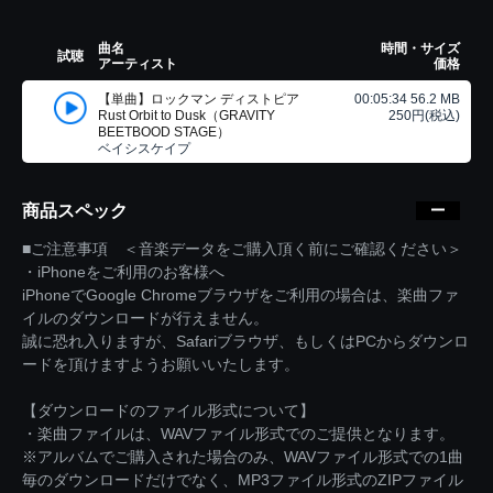
曲名
時間・サイズ
試聴
アーティスト
価格
【単曲】ロックマン ディストピア
00:05:34 56.2 MB
Rust Orbit to Dusk（GRAVITY
250円(税込)
BEETBOOD STAGE）
ベイシスケイプ
商品スペック
■ご注意事項 ＜音楽データをご購入頂く前にご確認ください＞
・iPhoneをご利用のお客様へ
iPhoneでGoogle Chromeブラウザをご利用の場合は、楽曲ファ
イルのダウンロードが行えません。
誠に恐れ入りますが、Safariブラウザ、もしくはPCからダウンロ
ードを頂けますようお願いいたします。
【ダウンロードのファイル形式について】
・楽曲ファイルは、WAVファイル形式でのご提供となります。
※アルバムでご購入された場合のみ、WAVファイル形式での1曲
毎のダウンロードだけでなく、MP3ファイル形式のZIPファイル