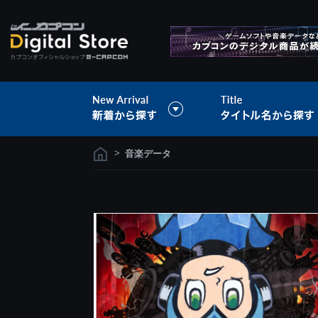
>
音楽データ