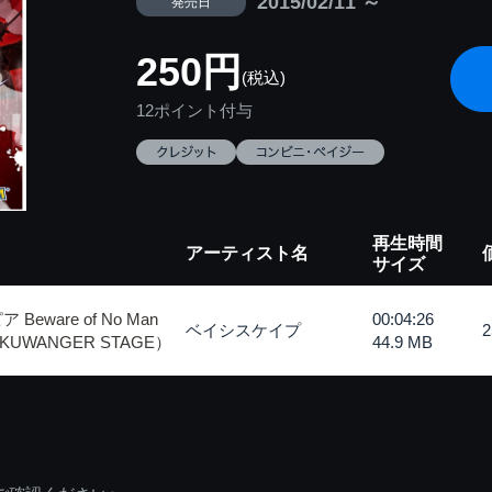
2015/02/11 ～
発売日
250円
(税込)
12ポイント付与
再生時間
アーティスト名
サイズ
ware of No Man
00:04:26
ベイシスケイプ
ER KUWANGER STAGE）
44.9 MB