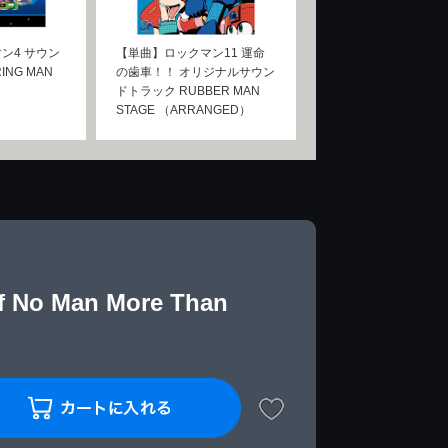
ン4 サウン
【単曲】ロックマン11 運命
NG MAN
の歯車！！ オリジナルサウン
ドトラック RUBBER MAN
STAGE （ARRANGED）
 Man More Than