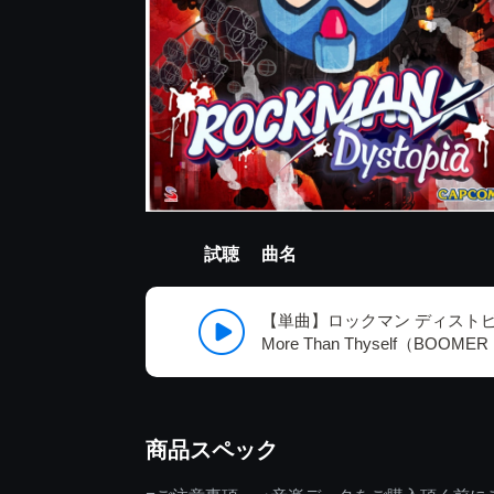
試聴
曲名
【単曲】ロックマン ディストピア Be
More Than Thyself（BOOM
商品スペック