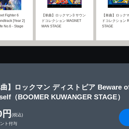
 Fighter 6
【単曲】ロックマン3 サウン
【単曲】ロックマ
ndtrack [Year 2]
ドコレクション MAGNET
ドコレクション RI
e No.6 - Stage
MAN STAGE
STAGE
曲】ロックマン ディストピア Beware of No
yself（BOOMER KUWANGER STAGE）
0円
(税込)
イント付与