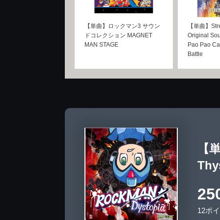
【単曲】ロックマン3 サウン
【単曲】Street
ドコレクション MAGNET
Original Sou
MAN STAGE
Pao Pao Caf
Battle
【単
Th
25
12ポ